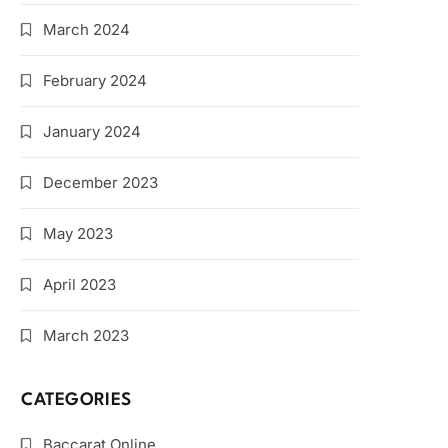
March 2024
February 2024
January 2024
December 2023
May 2023
April 2023
March 2023
CATEGORIES
Baccarat Online