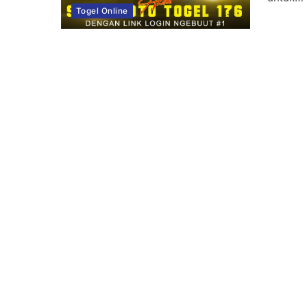
Togel Online