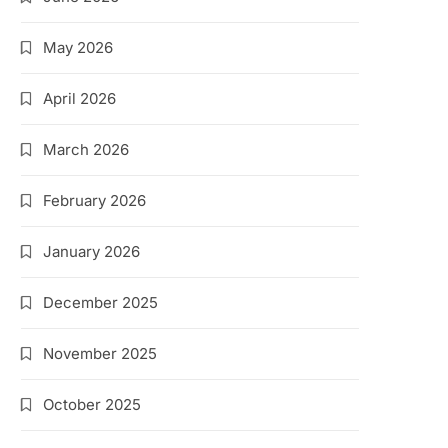
May 2026
April 2026
March 2026
February 2026
January 2026
December 2025
November 2025
October 2025