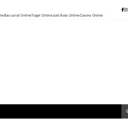
ine
Baccarat Online
Togel Online
Judi Bola Online
Casino Online