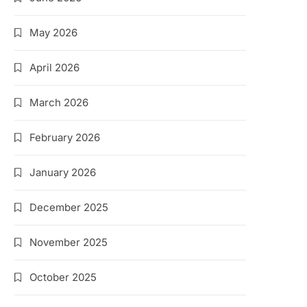
May 2026
April 2026
March 2026
February 2026
January 2026
December 2025
November 2025
October 2025