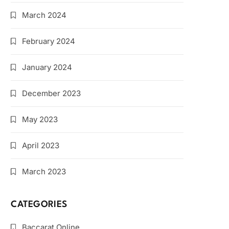
March 2024
February 2024
January 2024
December 2023
May 2023
April 2023
March 2023
CATEGORIES
Baccarat Online