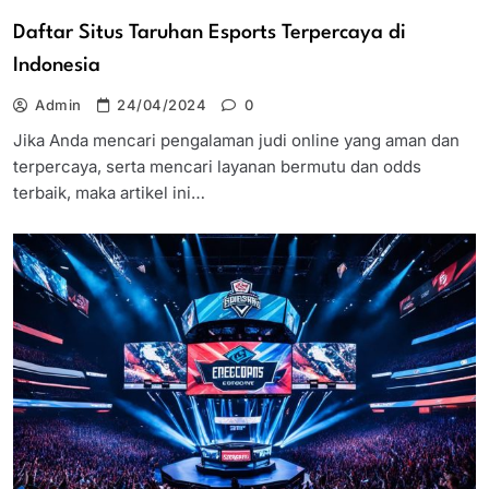
Daftar Situs Taruhan Esports Terpercaya di
Indonesia
Admin
24/04/2024
0
Jika Anda mencari pengalaman judi online yang aman dan
terpercaya, serta mencari layanan bermutu dan odds
terbaik, maka artikel ini…