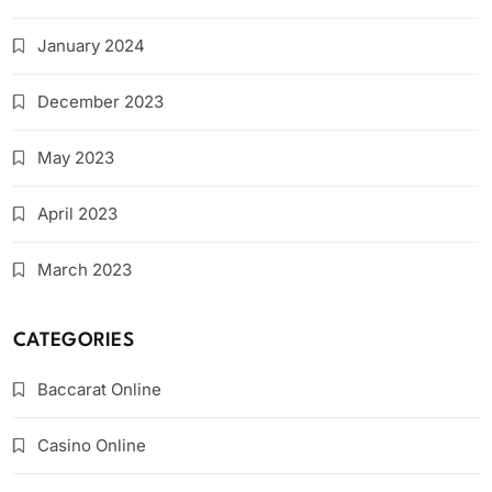
January 2024
December 2023
May 2023
April 2023
March 2023
CATEGORIES
Baccarat Online
Casino Online