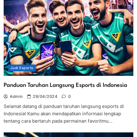
Judi Esports
Panduan Taruhan Langsung Esports di Indonesia
Admin
29/04/2024
0
Selamat datang di panduan taruhan langsung esports di
Indonesia! Kamu akan mendapatkan informasi lengkap
tentang cara bertaruh pada permainan favoritmu…