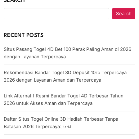
SEARCH
Search
RECENT POSTS
Situs Pasang Togel 4D Bet 100 Perak Paling Aman di 2026
dengan Layanan Terpercaya
Rekomendasi Bandar Togel 3D Deposit 10rb Terpercaya
2026 dengan Layanan Aman dan Terpercaya
Link Alternatif Resmi Bandar Togel 4D Terbesar Tahun
2026 untuk Akses Aman dan Terpercaya
Daftar Situs Togel Online 3D Hadiah Terbesar Tanpa
Batasan 2026 Terpercayaાન્ય