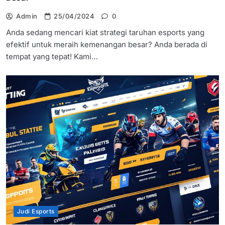
Admin
25/04/2024
0
Anda sedang mencari kiat strategi taruhan esports yang
efektif untuk meraih kemenangan besar? Anda berada di
tempat yang tepat! Kami…
Judi Esports