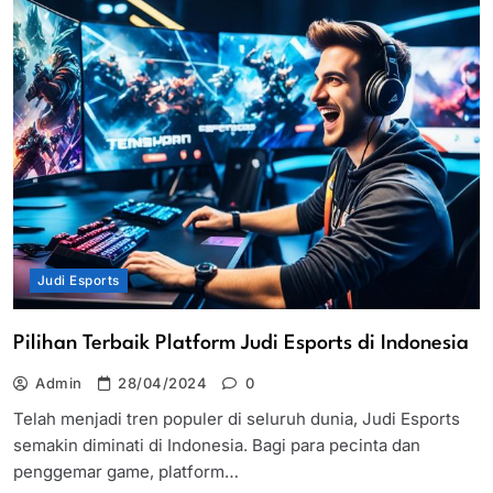
Judi Esports
Pilihan Terbaik Platform Judi Esports di Indonesia
Admin
28/04/2024
0
Telah menjadi tren populer di seluruh dunia, Judi Esports
semakin diminati di Indonesia. Bagi para pecinta dan
penggemar game, platform…