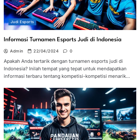
Judi Esports
Informasi Turnamen Esports Judi di Indonesia
Admin
22/04/2024
0
Apakah Anda tertarik dengan turnamen esports judi di
Indonesia? Inilah tempat yang tepat untuk mendapatkan
informasi terbaru tentang kompetisi-kompetisi menarik…