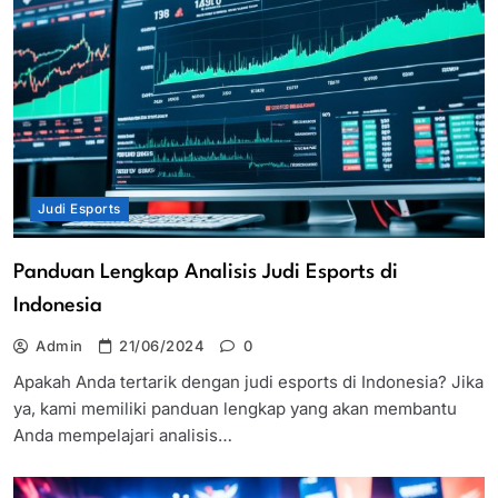
Judi Esports
Panduan Lengkap Analisis Judi Esports di
Indonesia
Admin
21/06/2024
0
Apakah Anda tertarik dengan judi esports di Indonesia? Jika
ya, kami memiliki panduan lengkap yang akan membantu
Anda mempelajari analisis…