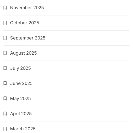
November 2025
October 2025
September 2025
August 2025
July 2025
June 2025
May 2025
April 2025
March 2025