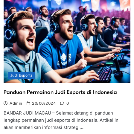
Judi Esports
Panduan Permainan Judi Esports di Indonesia
Admin
20/06/2024
0
BANDAR JUDI MACAU – Selamat datang di panduan
lengkap permainan judi esports di Indonesia. Artikel ini
akan memberikan informasi strategi,…