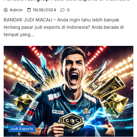
Admin
16/06/2024
0
BANDAR JUDI MACAU – Anda ingin tahu lebih banyak
tentang pasar judi esports di Indonesia? Anda berada di
tempat yang…
Judi Esports