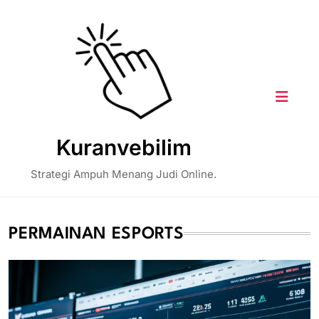
Skip
to
content
Kuranvebilim
Strategi Ampuh Menang Judi Online.
PERMAINAN ESPORTS