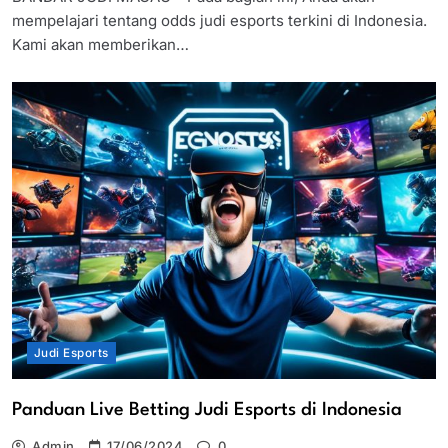
mempelajari tentang odds judi esports terkini di Indonesia.
Kami akan memberikan…
Judi Esports
Panduan Live Betting Judi Esports di Indonesia
Admin
17/06/2024
0