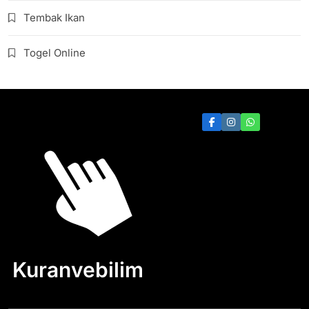
Tembak Ikan
Togel Online
Kuranvebilim