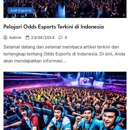
Judi Esports
Pelajari Odds Esports Terkini di Indonesia
Admin
23/04/2024
0
Selamat datang dan selamat membaca artikel terkini dan
terlengkap tentang Odds Esports di Indonesia. Di sini, Anda
akan mendapatkan informasi…