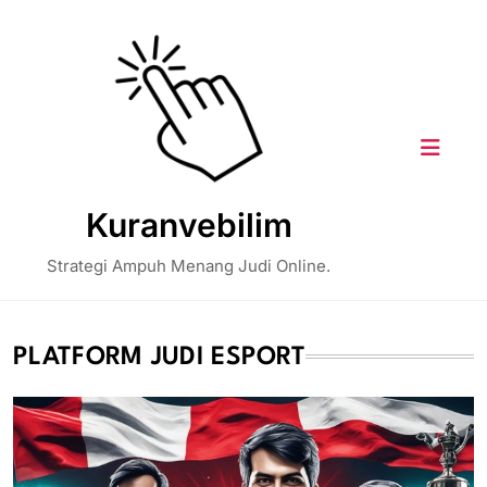
Skip
to
content
Kuranvebilim
Strategi Ampuh Menang Judi Online.
PLATFORM JUDI ESPORT