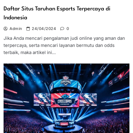
Daftar Situs Taruhan Esports Terpercaya di
Indonesia
Admin
24/04/2024
0
Jika Anda mencari pengalaman judi online yang aman dan
terpercaya, serta mencari layanan bermutu dan odds
terbaik, maka artikel ini…