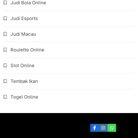
Judi Bola Online
Judi Esports
Judi Macau
Roulette Online
Slot Online
Tembak Ikan
Togel Online