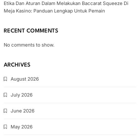
Etika Dan Aturan Dalam Melakukan Baccarat Squeeze Di
Meja Kasino: Panduan Lengkap Untuk Pemain
RECENT COMMENTS
No comments to show.
ARCHIVES
August 2026
July 2026
June 2026
May 2026