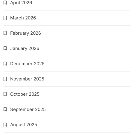
April 2026
March 2026
February 2026
January 2026
December 2025
November 2025
October 2025
September 2025
August 2025