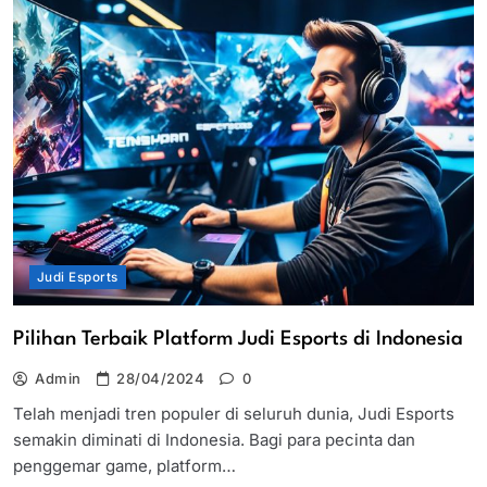
Judi Esports
Pilihan Terbaik Platform Judi Esports di Indonesia
Admin
28/04/2024
0
Telah menjadi tren populer di seluruh dunia, Judi Esports
semakin diminati di Indonesia. Bagi para pecinta dan
penggemar game, platform…