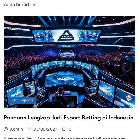
Anda berada di…
Judi Esports
Panduan Lengkap Judi Esport Betting di Indonesia
Admin
03/06/2024
0