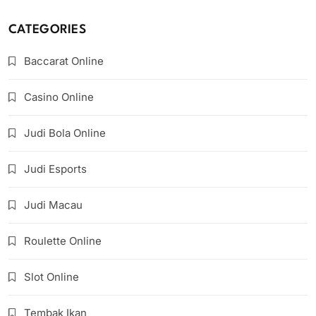
CATEGORIES
Baccarat Online
Casino Online
Judi Bola Online
Judi Esports
Judi Macau
Roulette Online
Slot Online
Tembak Ikan