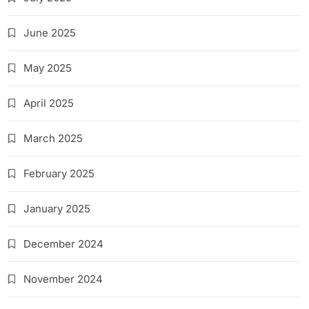
June 2025
May 2025
April 2025
March 2025
February 2025
January 2025
December 2024
November 2024