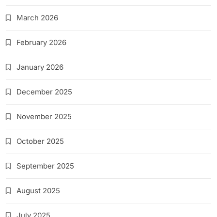
March 2026
February 2026
January 2026
December 2025
November 2025
October 2025
September 2025
August 2025
July 2025