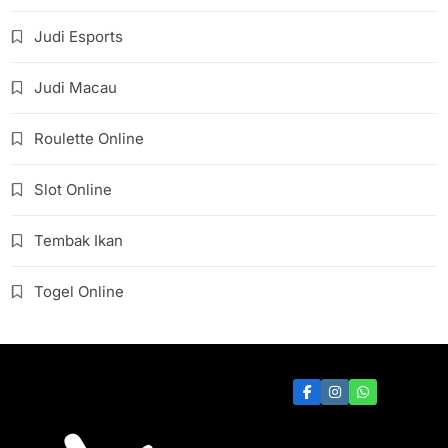
Judi Esports
Judi Macau
Roulette Online
Slot Online
Tembak Ikan
Togel Online