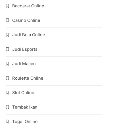
Baccarat Online
Casino Online
Judi Bola Online
Judi Esports
Judi Macau
Roulette Online
Slot Online
Tembak Ikan
Togel Online