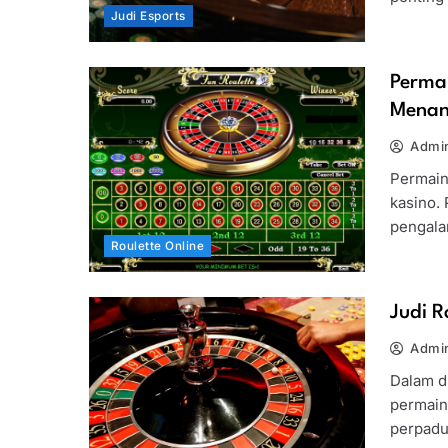
Judi Esports
Permai
Menang
Admi
Permaina
kasino.
pengal
Roulette Online
Judi R
Admi
Dalam du
permain
perpadu