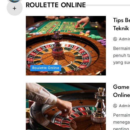
ROULETTE ONLINE
Tips B
Teknik
Admi
Bermain
penuh t
yang su
Roulette Online
Game R
Online
Admi
Permaina
menegan
penting