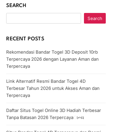
SEARCH
Search
RECENT POSTS
Rekomendasi Bandar Togel 3D Deposit 10rb
Terpercaya 2026 dengan Layanan Aman dan
Terpercaya
Link Alternatif Resmi Bandar Togel 4D
Terbesar Tahun 2026 untuk Akses Aman dan
Terpercaya
Daftar Situs Togel Online 3D Hadiah Terbesar
Tanpa Batasan 2026 Terpercayaાન્ય