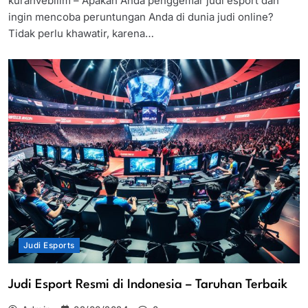
kuranvebilim – Apakah Anda penggemar judi esport dan
ingin mencoba peruntungan Anda di dunia judi online?
Tidak perlu khawatir, karena…
Judi Esports
Judi Esport Resmi di Indonesia – Taruhan Terbaik