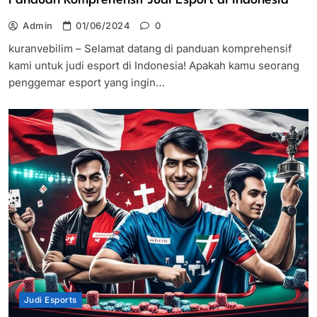
Admin
01/06/2024
0
kuranvebilim – Selamat datang di panduan komprehensif
kami untuk judi esport di Indonesia! Apakah kamu seorang
penggemar esport yang ingin…
Judi Esports