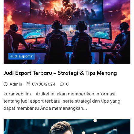
Judi Esports
Judi Esport Terbaru – Strategi & Tips Menang
Admin
07/06/2024
0
kuranvebilim – Artikel ini akan memberikan informasi
tentang judi esport terbaru, serta strategi dan tips yang
dapat membantu Anda memenangkan…