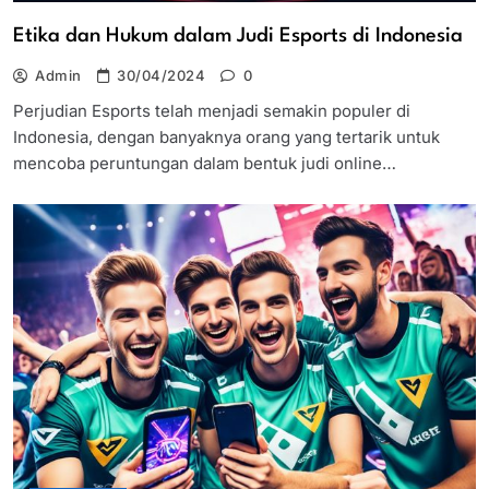
Etika dan Hukum dalam Judi Esports di Indonesia
Admin
30/04/2024
0
Perjudian Esports telah menjadi semakin populer di
Indonesia, dengan banyaknya orang yang tertarik untuk
mencoba peruntungan dalam bentuk judi online…