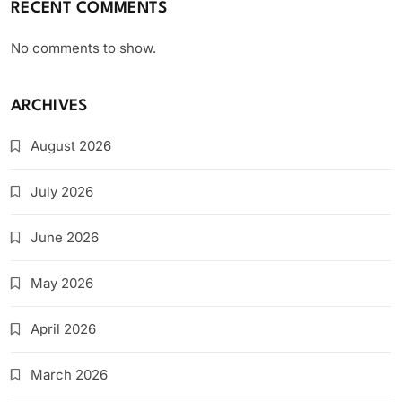
RECENT COMMENTS
No comments to show.
ARCHIVES
August 2026
July 2026
June 2026
May 2026
April 2026
March 2026