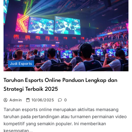
Judi Esports
Taruhan Esports Online Panduan Lengkap dan
Strategi Terbaik 2025
Admin
10/06/2025
0
Taruhan esports online merupakan aktivitas memasang
taruhan pada pertandingan atau turnamen permainan video
kompetitif yang semakin populer. Ini memberikan
kesempatan…