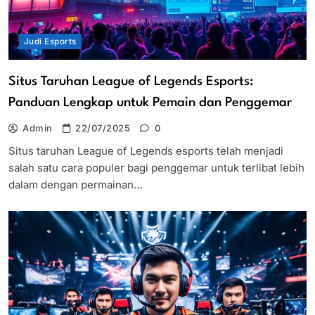
Judi Esports
Situs Taruhan League of Legends Esports:
Panduan Lengkap untuk Pemain dan Penggemar
Admin
22/07/2025
0
Situs taruhan League of Legends esports telah menjadi
salah satu cara populer bagi penggemar untuk terlibat lebih
dalam dengan permainan…