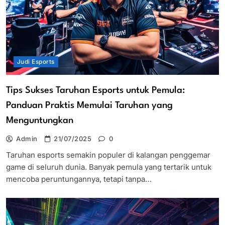
Judi Esports
Tips Sukses Taruhan Esports untuk Pemula:
Panduan Praktis Memulai Taruhan yang
Menguntungkan
Admin
21/07/2025
0
Taruhan esports semakin populer di kalangan penggemar
game di seluruh dunia. Banyak pemula yang tertarik untuk
mencoba peruntungannya, tetapi tanpa…