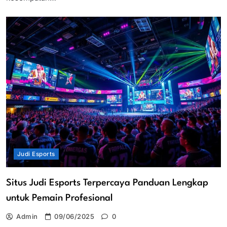
Judi Esports
Situs Judi Esports Terpercaya Panduan Lengkap
untuk Pemain Profesional
Admin
09/06/2025
0