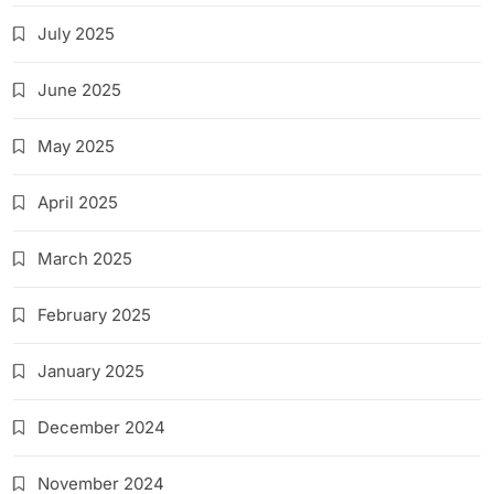
July 2025
June 2025
May 2025
April 2025
March 2025
February 2025
January 2025
December 2024
November 2024