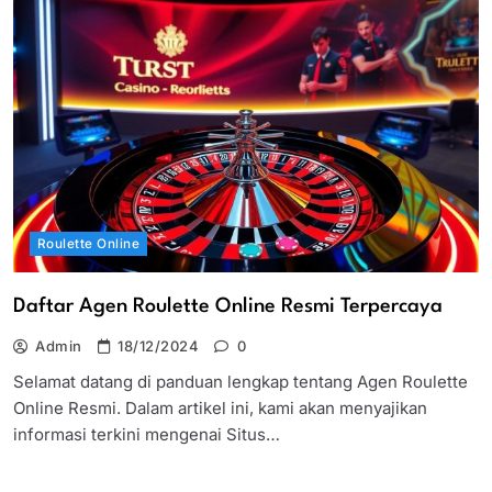
Roulette Online
Daftar Agen Roulette Online Resmi Terpercaya
Admin
18/12/2024
0
Selamat datang di panduan lengkap tentang Agen Roulette
Online Resmi. Dalam artikel ini, kami akan menyajikan
informasi terkini mengenai Situs…