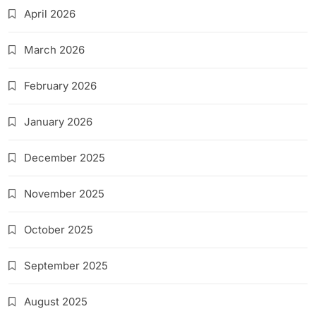
April 2026
March 2026
February 2026
January 2026
December 2025
November 2025
October 2025
September 2025
August 2025