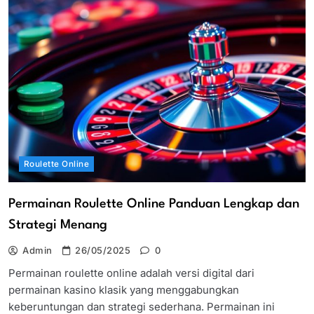
Roulette Online
Permainan Roulette Online Panduan Lengkap dan
Strategi Menang
Admin
26/05/2025
0
Permainan roulette online adalah versi digital dari
permainan kasino klasik yang menggabungkan
keberuntungan dan strategi sederhana. Permainan ini