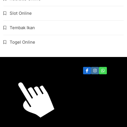
Slot Online
Tembak Ikan
Togel Online