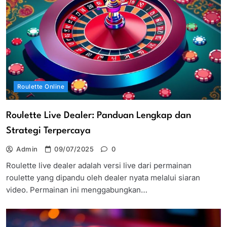
Roulette Online
Roulette Live Dealer: Panduan Lengkap dan
Strategi Terpercaya
Admin
09/07/2025
0
Roulette live dealer adalah versi live dari permainan
roulette yang dipandu oleh dealer nyata melalui siaran
video. Permainan ini menggabungkan…