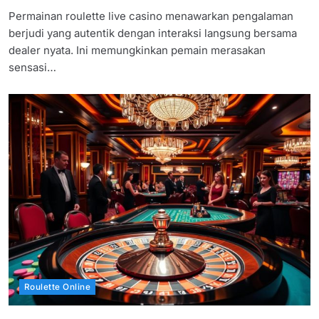
Permainan roulette live casino menawarkan pengalaman
berjudi yang autentik dengan interaksi langsung bersama
dealer nyata. Ini memungkinkan pemain merasakan
sensasi…
Roulette Online