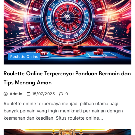
Roulette Online
Roulette Online Terpercaya: Panduan Bermain dan
Tips Menang Aman
Admin
15/07/2025
0
Roulette online terpercaya menjadi pilihan utama bagi
banyak pemain yang ingin menikmati permainan dengan
keamanan dan keadilan. Situs roulette online…