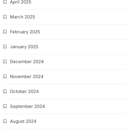
April 2025
March 2025
February 2025
January 2025
December 2024
November 2024
October 2024
September 2024
August 2024