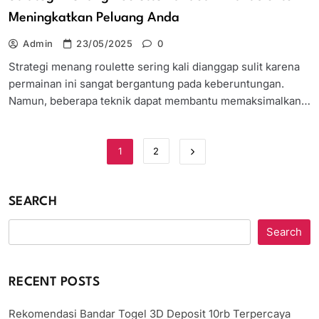
Meningkatkan Peluang Anda
Admin
23/05/2025
0
Strategi menang roulette sering kali dianggap sulit karena
permainan ini sangat bergantung pada keberuntungan.
Namun, beberapa teknik dapat membantu memaksimalkan…
1
2
SEARCH
Search
RECENT POSTS
Rekomendasi Bandar Togel 3D Deposit 10rb Terpercaya