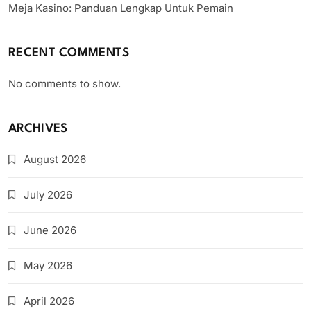
Meja Kasino: Panduan Lengkap Untuk Pemain
RECENT COMMENTS
No comments to show.
ARCHIVES
August 2026
July 2026
June 2026
May 2026
April 2026