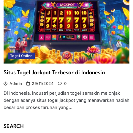
Togel Online
Situs Togel Jackpot Terbesar di Indonesia
Admin
29/11/2024
0
Di Indonesia, industri perjudian togel semakin melonjak
dengan adanya situs togel jackpot yang menawarkan hadiah
besar dan proses taruhan yang…
SEARCH