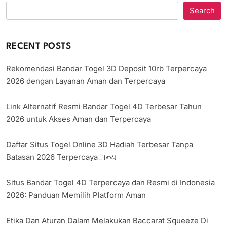
Search
RECENT POSTS
Rekomendasi Bandar Togel 3D Deposit 10rb Terpercaya
2026 dengan Layanan Aman dan Terpercaya
Link Alternatif Resmi Bandar Togel 4D Terbesar Tahun
2026 untuk Akses Aman dan Terpercaya
Daftar Situs Togel Online 3D Hadiah Terbesar Tanpa
Batasan 2026 Terpercayaાન્ય
Situs Bandar Togel 4D Terpercaya dan Resmi di Indonesia
2026: Panduan Memilih Platform Aman
Etika Dan Aturan Dalam Melakukan Baccarat Squeeze Di