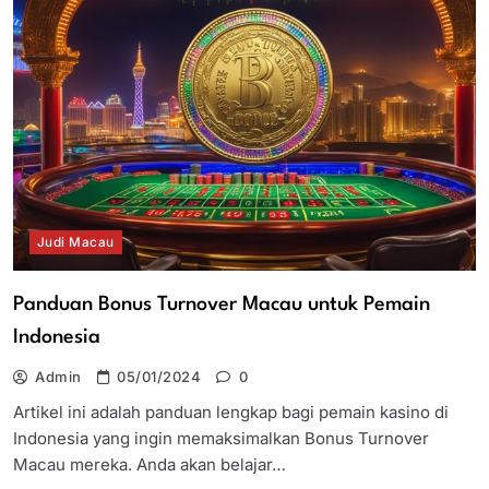
Judi Macau
Panduan Bonus Turnover Macau untuk Pemain
Indonesia
Admin
05/01/2024
0
Artikel ini adalah panduan lengkap bagi pemain kasino di
Indonesia yang ingin memaksimalkan Bonus Turnover
Macau mereka. Anda akan belajar…