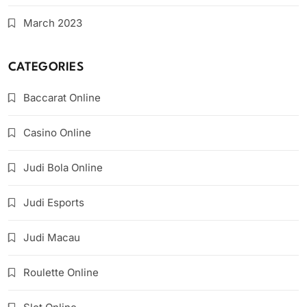
March 2023
CATEGORIES
Baccarat Online
Casino Online
Judi Bola Online
Judi Esports
Judi Macau
Roulette Online