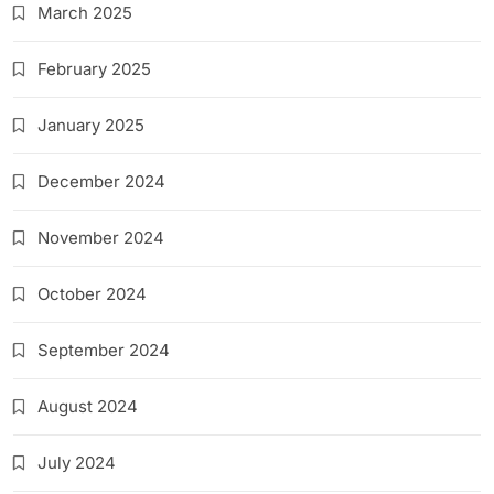
March 2025
February 2025
January 2025
December 2024
November 2024
October 2024
September 2024
August 2024
July 2024