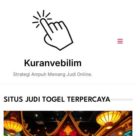
Skip
to
content
Kuranvebilim
Strategi Ampuh Menang Judi Online.
SITUS JUDI TOGEL TERPERCAYA