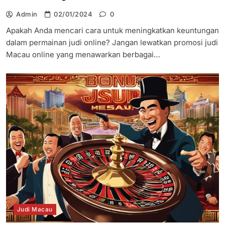
Admin
02/01/2024
0
Apakah Anda mencari cara untuk meningkatkan keuntungan
dalam permainan judi online? Jangan lewatkan promosi judi
Macau online yang menawarkan berbagai…
Judi Macau