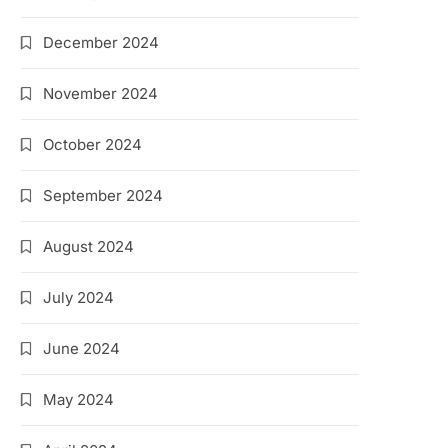
December 2024
November 2024
October 2024
September 2024
August 2024
July 2024
June 2024
May 2024