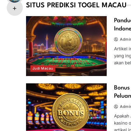
SITUS PREDIKSI TOGEL MACAU
Pandu
Indone
Admi
Artikel 
yang in
akan be
Judi Macau
Bonus
Peluan
Admi
Apakah 
kasino 
artikel 