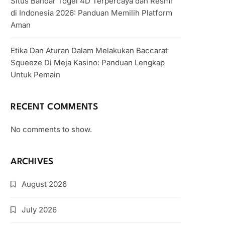
Situs Bandar Togel 4D Terpercaya dan Resmi
di Indonesia 2026: Panduan Memilih Platform
Aman
Etika Dan Aturan Dalam Melakukan Baccarat
Squeeze Di Meja Kasino: Panduan Lengkap
Untuk Pemain
RECENT COMMENTS
No comments to show.
ARCHIVES
August 2026
July 2026