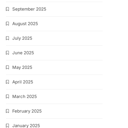
September 2025
August 2025
July 2025
June 2025
May 2025
April 2025
March 2025
February 2025
January 2025