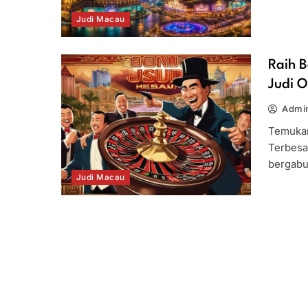
Judi Macau
Raih B
Judi O
Admi
Temukan
Terbesar
bergabu
Judi Macau