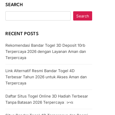
SEARCH
Search
RECENT POSTS
Rekomendasi Bandar Togel 3D Deposit 10rb
Terpercaya 2026 dengan Layanan Aman dan
Terpercaya
Link Alternatif Resmi Bandar Togel 4D
Terbesar Tahun 2026 untuk Akses Aman dan
Terpercaya
Daftar Situs Togel Online 3D Hadiah Terbesar
Tanpa Batasan 2026 Terpercayaાન્ય