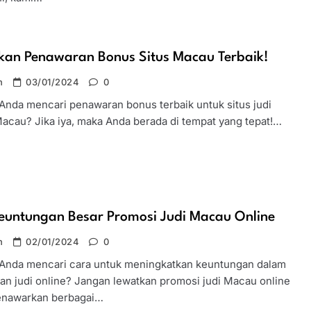
kan Penawaran Bonus Situs Macau Terbaik!
n
03/01/2024
0
Anda mencari penawaran bonus terbaik untuk situs judi
Macau? Jika iya, maka Anda berada di tempat yang tepat!…
euntungan Besar Promosi Judi Macau Online
n
02/01/2024
0
Anda mencari cara untuk meningkatkan keuntungan dalam
an judi online? Jangan lewatkan promosi judi Macau online
nawarkan berbagai…