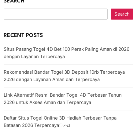
SEARCH
Search
RECENT POSTS
Situs Pasang Togel 4D Bet 100 Perak Paling Aman di 2026
dengan Layanan Terpercaya
Rekomendasi Bandar Togel 3D Deposit 10rb Terpercaya
2026 dengan Layanan Aman dan Terpercaya
Link Alternatif Resmi Bandar Togel 4D Terbesar Tahun
2026 untuk Akses Aman dan Terpercaya
Daftar Situs Togel Online 3D Hadiah Terbesar Tanpa
Batasan 2026 Terpercayaાન્ય