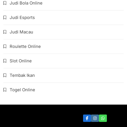
Judi Bola Online
Judi Esports
Judi Macau
Roulette Online
Slot Online
Tembak Ikan
Togel Online