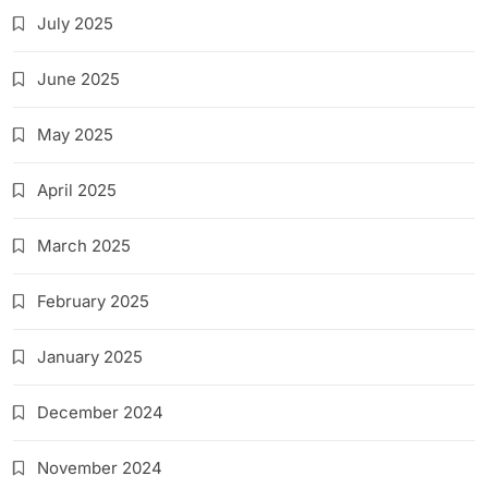
July 2025
June 2025
May 2025
April 2025
March 2025
February 2025
January 2025
December 2024
November 2024