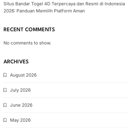
Situs Bandar Togel 4D Terpercaya dan Resmi di Indonesia
2026: Panduan Memilih Platform Aman
RECENT COMMENTS
No comments to show.
ARCHIVES
August 2026
July 2026
June 2026
May 2026