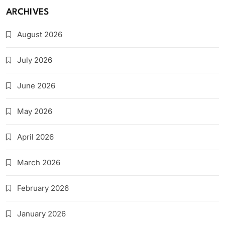
ARCHIVES
August 2026
July 2026
June 2026
May 2026
April 2026
March 2026
February 2026
January 2026