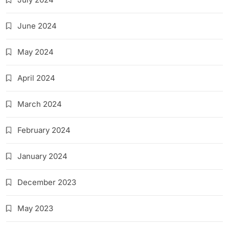
June 2024
May 2024
April 2024
March 2024
February 2024
January 2024
December 2023
May 2023