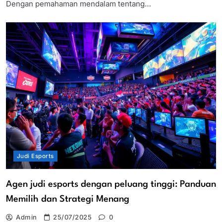
Dengan pemahaman mendalam tentang…
Judi Esports
Agen judi esports dengan peluang tinggi: Panduan
Memilih dan Strategi Menang
Admin
25/07/2025
0