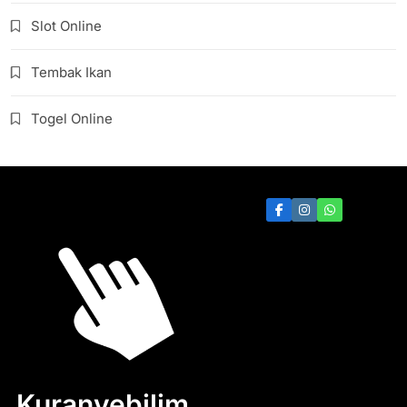
Slot Online
Tembak Ikan
Togel Online
Kuranvebilim