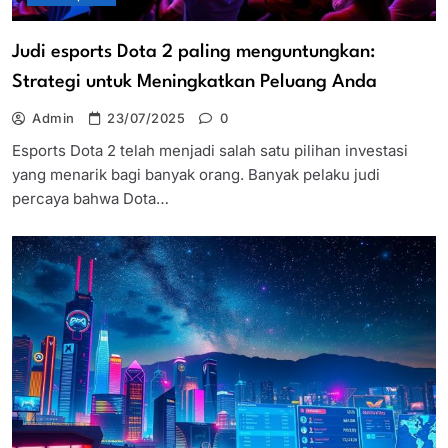
Judi esports Dota 2 paling menguntungkan:
Strategi untuk Meningkatkan Peluang Anda
Admin
23/07/2025
0
Esports Dota 2 telah menjadi salah satu pilihan investasi
yang menarik bagi banyak orang. Banyak pelaku judi
percaya bahwa Dota…