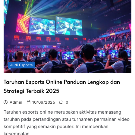
Judi Esports
Taruhan Esports Online Panduan Lengkap dan
Strategi Terbaik 2025
Admin
10/06/2025
0
Taruhan esports online merupakan aktivitas memasang
taruhan pada pertandingan atau turnamen permainan video
kompetitif yang semakin populer. Ini memberikan
kesempatan…