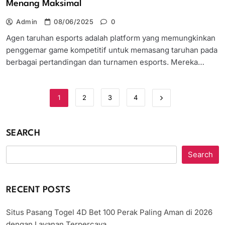
Menang Maksimal
Admin
08/06/2025
0
Agen taruhan esports adalah platform yang memungkinkan
penggemar game kompetitif untuk memasang taruhan pada
berbagai pertandingan dan turnamen esports. Mereka…
1
2
3
4
SEARCH
Search
RECENT POSTS
Situs Pasang Togel 4D Bet 100 Perak Paling Aman di 2026
dengan Layanan Terpercaya