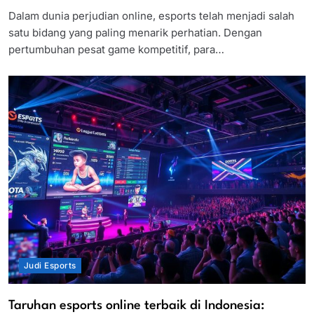
Dalam dunia perjudian online, esports telah menjadi salah
satu bidang yang paling menarik perhatian. Dengan
pertumbuhan pesat game kompetitif, para…
Judi Esports
Taruhan esports online terbaik di Indonesia: