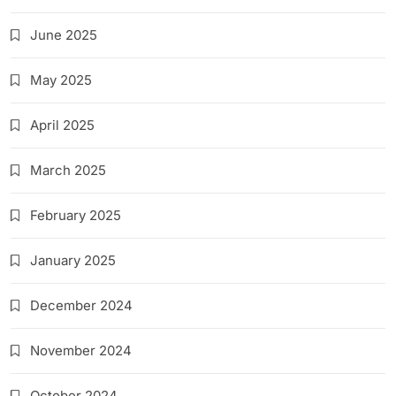
June 2025
May 2025
April 2025
March 2025
February 2025
January 2025
December 2024
November 2024
October 2024