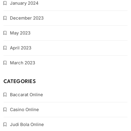
January 2024
December 2023
May 2023
April 2023
March 2023
CATEGORIES
Baccarat Online
Casino Online
Judi Bola Online