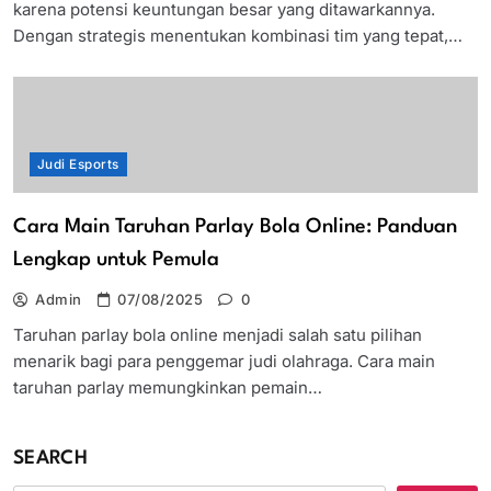
karena potensi keuntungan besar yang ditawarkannya.
Dengan strategis menentukan kombinasi tim yang tepat,…
Judi Esports
Cara Main Taruhan Parlay Bola Online: Panduan
Lengkap untuk Pemula
Admin
07/08/2025
0
Taruhan parlay bola online menjadi salah satu pilihan
menarik bagi para penggemar judi olahraga. Cara main
taruhan parlay memungkinkan pemain…
SEARCH