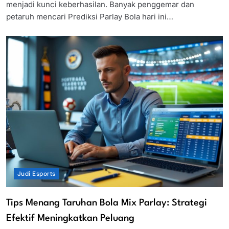
menjadi kunci keberhasilan. Banyak penggemar dan
petaruh mencari Prediksi Parlay Bola hari ini…
Judi Esports
Tips Menang Taruhan Bola Mix Parlay: Strategi
Efektif Meningkatkan Peluang