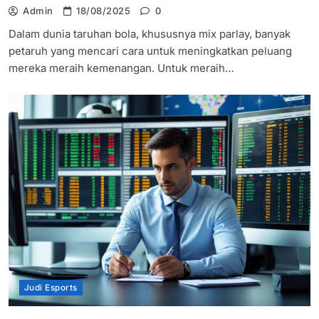
Admin
18/08/2025
0
Dalam dunia taruhan bola, khususnya mix parlay, banyak
petaruh yang mencari cara untuk meningkatkan peluang
mereka meraih kemenangan. Untuk meraih…
Judi Esports