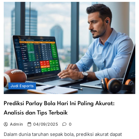
Judi Esports
Prediksi Parlay Bola Hari Ini Paling Akurat:
Analisis dan Tips Terbaik
Admin
04/09/2025
0
Dalam dunia taruhan sepak bola, prediksi akurat dapat