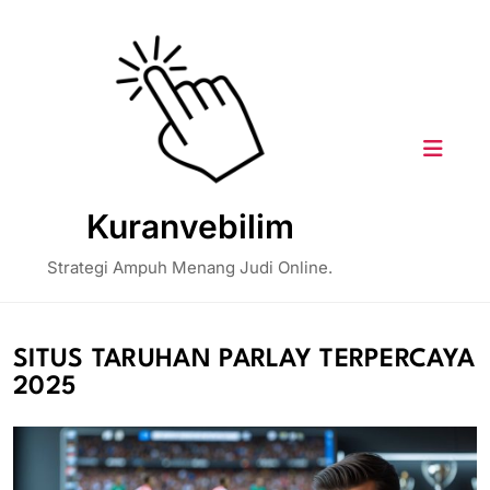
Skip
to
content
Kuranvebilim
Strategi Ampuh Menang Judi Online.
SITUS TARUHAN PARLAY TERPERCAYA
2025