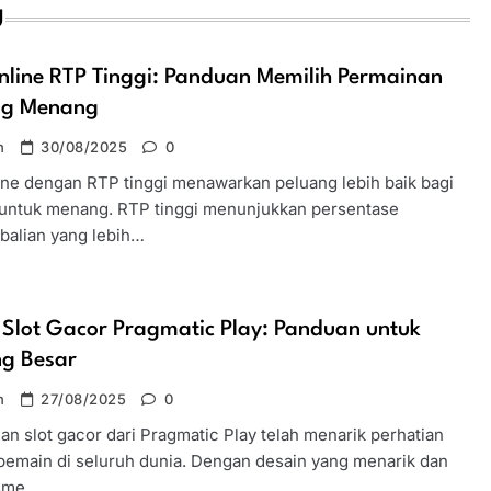
U
nline RTP Tinggi: Panduan Memilih Permainan
ng Menang
n
30/08/2025
0
line dengan RTP tinggi menawarkan peluang lebih baik bagi
untuk menang. RTP tinggi menunjukkan persentase
alian yang lebih…
Slot Gacor Pragmatic Play: Panduan untuk
g Besar
n
27/08/2025
0
n slot gacor dari Pragmatic Play telah menarik perhatian
pemain di seluruh dunia. Dengan desain yang menarik dan
sme…