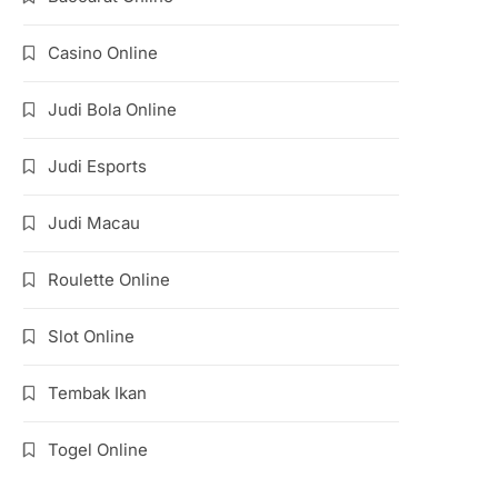
Casino Online
Judi Bola Online
Judi Esports
Judi Macau
Roulette Online
Slot Online
Tembak Ikan
Togel Online