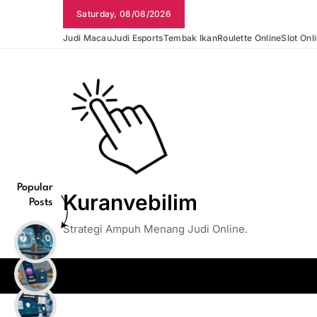
Skip
Saturday, 08/08/2026
to
Judi Macau
Judi Esports
Tembak Ikan
Roulette Online
Slot Onl
content
Popular
Kuranvebilim
Posts
Strategi Ampuh Menang Judi Online.