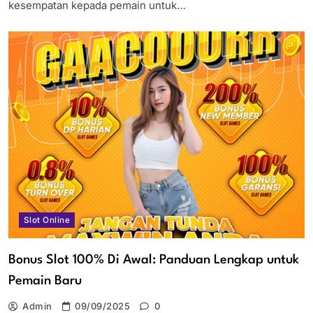
kesempatan kepada pemain untuk…
Slot Online
Bonus Slot 100% Di Awal: Panduan Lengkap untuk
Pemain Baru
Admin
09/09/2025
0