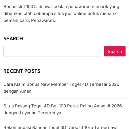
Bonus slot 100% di awal adalah penawaran menarik yang
diberikan oleh beberapa situs judi online untuk menarik
pemain baru. Penawaran…
SEARCH
Search
RECENT POSTS
Cara Klaim Bonus New Member Togel 4D Terbesar 2026
dengan Aman
Situs Pasang Togel 4D Bet 100 Perak Paling Aman di 2026
dengan Layanan Terpercaya
Rekomendasi Bandar Togel 3D Deposit 10rb Terpercaya