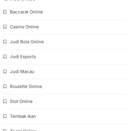
Baccarat Online
Casino Online
Judi Bola Online
Judi Esports
Judi Macau
Roulette Online
Slot Online
Tembak Ikan