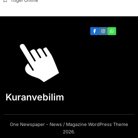
Togel Online
Kuranvebilim
One Newspaper - News / Magazine WordPress Theme
2026.