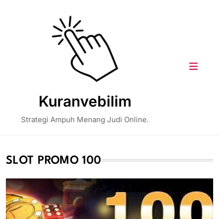
Skip
to
content
Kuranvebilim
Strategi Ampuh Menang Judi Online.
SLOT PROMO 100