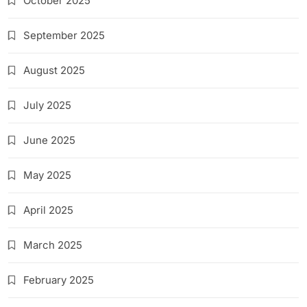
October 2025
September 2025
August 2025
July 2025
June 2025
May 2025
April 2025
March 2025
February 2025