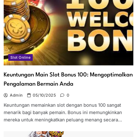
Slot Online
Keuntungan Main Slot Bonus 100: Mengoptimalkan
Pengalaman Bermain Anda
Admin
05/10/2025
0
Keuntungan memainkan slot dengan bonus 100 sangat
menarik bagi banyak pemain. Bonus ini memungkinkan
mereka untuk meningkatkan peluang menang secara…