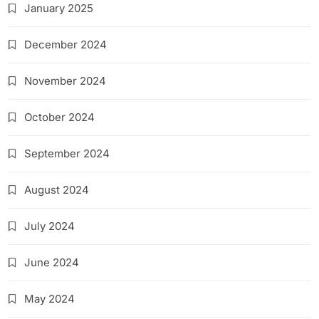
January 2025
December 2024
November 2024
October 2024
September 2024
August 2024
July 2024
June 2024
May 2024