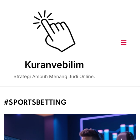
Skip
to
content
Kuranvebilim
Strategi Ampuh Menang Judi Online.
#SPORTSBETTING