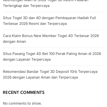
Terlengkap dan Terpercaya
Situs Togel 3D dan 4D dengan Pembayaran Hadiah Full
Terbesar 2026 Resmi dan Terpercaya
Cara Klaim Bonus New Member Togel 4D Terbesar 2026
dengan Aman
Situs Pasang Togel 4D Bet 100 Perak Paling Aman di 2026
dengan Layanan Terpercaya
Rekomendasi Bandar Togel 3D Deposit 10rb Terpercaya
2026 dengan Layanan Aman dan Terpercaya
RECENT COMMENTS
No comments to show.