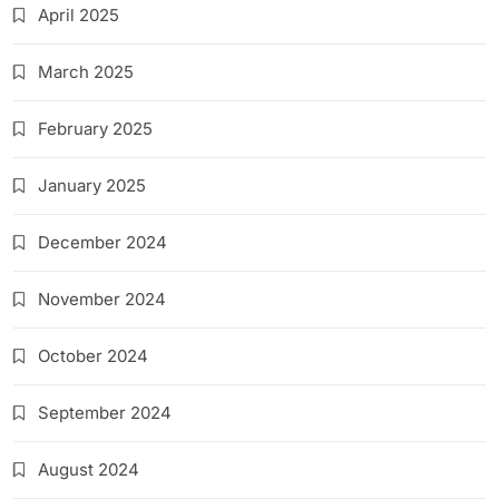
April 2025
March 2025
February 2025
January 2025
December 2024
November 2024
October 2024
September 2024
August 2024