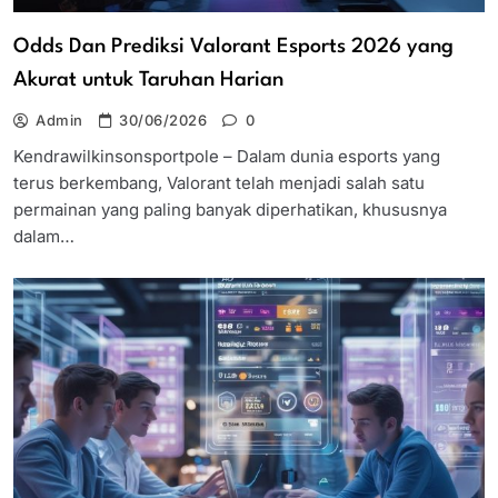
Odds Dan Prediksi Valorant Esports 2026 yang
Akurat untuk Taruhan Harian
Admin
30/06/2026
0
Kendrawilkinsonsportpole – Dalam dunia esports yang
terus berkembang, Valorant telah menjadi salah satu
permainan yang paling banyak diperhatikan, khususnya
dalam…