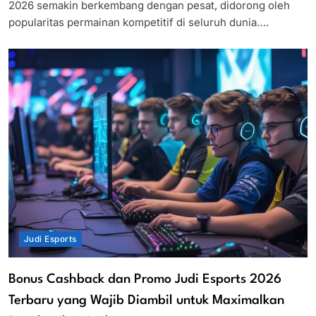
2026 semakin berkembang dengan pesat, didorong oleh
popularitas permainan kompetitif di seluruh dunia….
Judi Esports
Bonus Cashback dan Promo Judi Esports 2026
Terbaru yang Wajib Diambil untuk Maximalkan