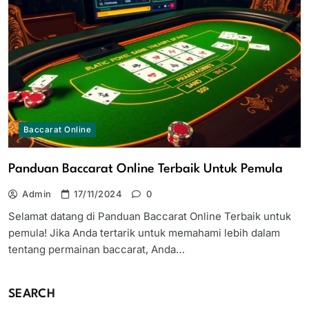
Baccarat Online
Panduan Baccarat Online Terbaik Untuk Pemula
Admin
17/11/2024
0
Selamat datang di Panduan Baccarat Online Terbaik untuk
pemula! Jika Anda tertarik untuk memahami lebih dalam
tentang permainan baccarat, Anda…
SEARCH