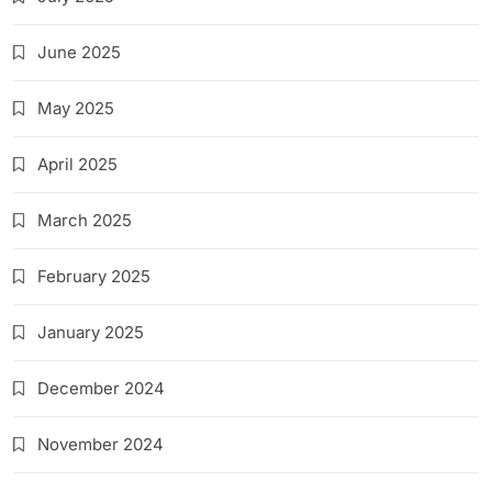
June 2025
May 2025
April 2025
March 2025
February 2025
January 2025
December 2024
November 2024