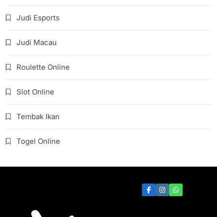
Judi Esports
Judi Macau
Roulette Online
Slot Online
Tembak Ikan
Togel Online