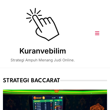
Skip
to
content
Kuranvebilim
Strategi Ampuh Menang Judi Online.
STRATEGI BACCARAT