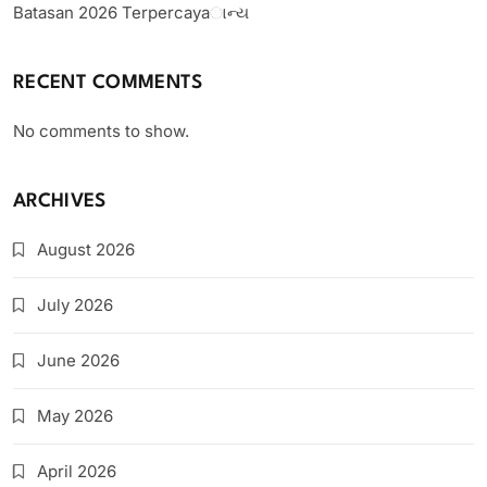
Batasan 2026 Terpercayaાન્ય
RECENT COMMENTS
No comments to show.
ARCHIVES
August 2026
July 2026
June 2026
May 2026
April 2026