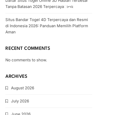
Daftar Situs Togel Online 3D Hadiah Terbesar
Tanpa Batasan 2026 Terpercayaાન્ય
Situs Bandar Togel 4D Terpercaya dan Resmi
di Indonesia 2026: Panduan Memilih Platform
Aman
RECENT COMMENTS
No comments to show.
ARCHIVES
August 2026
July 2026
June 2026