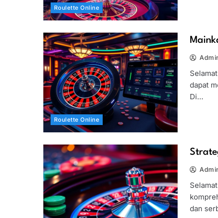
Roulette Online
Mainka
Admi
Selamat 
dapat m
Di…
Roulette Online
Strate
Admi
Selamat
kompreh
dan ser