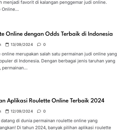
h menjadi favorit di kalangan penggemar judi online.
e Online…
te Online dengan Odds Terbaik di Indonesia
n
13/09/2024
0
e online merupakan salah satu permainan judi online yang
opuler di Indonesia. Dengan berbagai jenis taruhan yang
, permainan…
n Aplikasi Roulette Online Terbaik 2024
n
12/09/2024
0
 datang di dunia permainan roulette online yang
gkan! Di tahun 2024, banyak pilihan aplikasi roulette