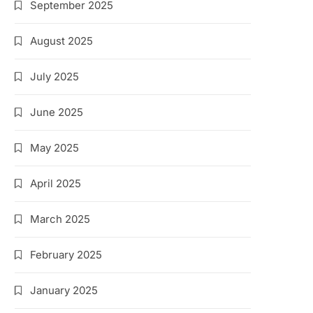
September 2025
August 2025
July 2025
June 2025
May 2025
April 2025
March 2025
February 2025
January 2025