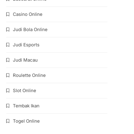
Casino Online
Judi Bola Online
Judi Esports
Judi Macau
Roulette Online
Slot Online
Tembak Ikan
Togel Online