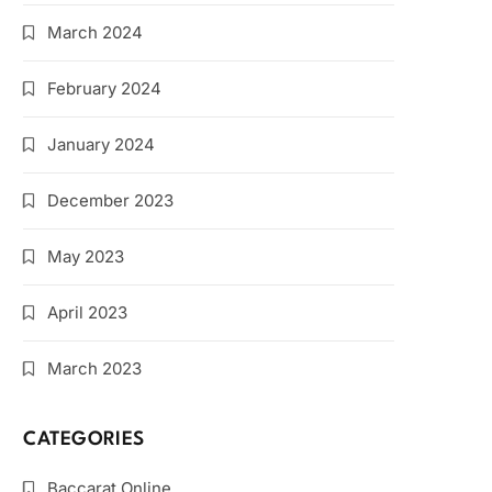
March 2024
February 2024
January 2024
December 2023
May 2023
April 2023
March 2023
CATEGORIES
Baccarat Online