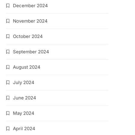
December 2024
November 2024
October 2024
September 2024
August 2024
July 2024
June 2024
May 2024
April 2024