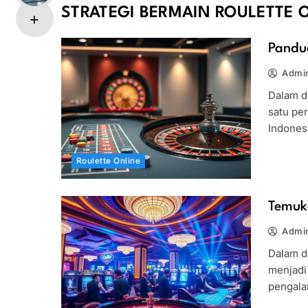
STRATEGI BERMAIN ROULETTE 
Pandua
Admi
Dalam du
satu pe
Indonesi
Roulette Online
Temuka
Admi
Dalam d
menjadi
pengala