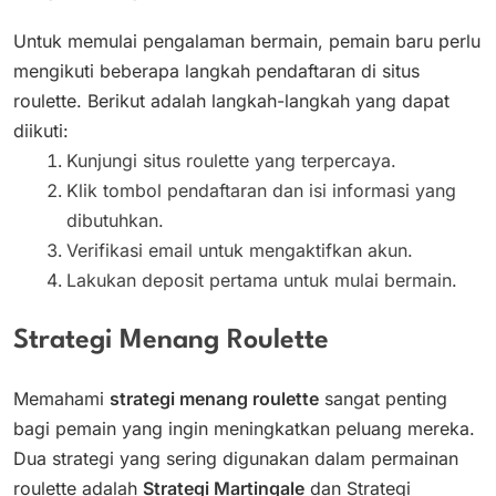
Untuk memulai pengalaman bermain, pemain baru perlu
mengikuti beberapa langkah pendaftaran di situs
roulette. Berikut adalah langkah-langkah yang dapat
diikuti:
Kunjungi situs roulette yang terpercaya.
Klik tombol pendaftaran dan isi informasi yang
dibutuhkan.
Verifikasi email untuk mengaktifkan akun.
Lakukan deposit pertama untuk mulai bermain.
Strategi Menang Roulette
Memahami
strategi menang roulette
sangat penting
bagi pemain yang ingin meningkatkan peluang mereka.
Dua strategi yang sering digunakan dalam permainan
roulette adalah
Strategi Martingale
dan Strategi