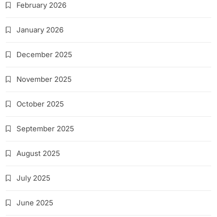
February 2026
January 2026
December 2025
November 2025
October 2025
September 2025
August 2025
July 2025
June 2025