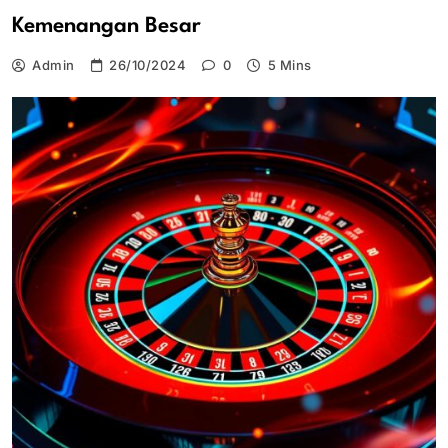
Kemenangan Besar
Admin
26/10/2024
0
5 Mins