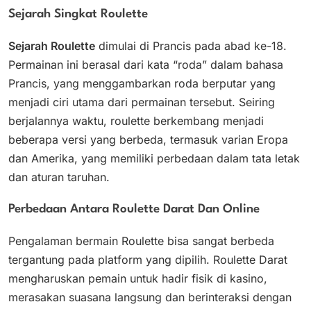
Sejarah Singkat Roulette
Sejarah Roulette
dimulai di Prancis pada abad ke-18.
Permainan ini berasal dari kata “roda” dalam bahasa
Prancis, yang menggambarkan roda berputar yang
menjadi ciri utama dari permainan tersebut. Seiring
berjalannya waktu, roulette berkembang menjadi
beberapa versi yang berbeda, termasuk varian Eropa
dan Amerika, yang memiliki perbedaan dalam tata letak
dan aturan taruhan.
Perbedaan Antara Roulette Darat Dan Online
Pengalaman bermain Roulette bisa sangat berbeda
tergantung pada platform yang dipilih. Roulette Darat
mengharuskan pemain untuk hadir fisik di kasino,
merasakan suasana langsung dan berinteraksi dengan