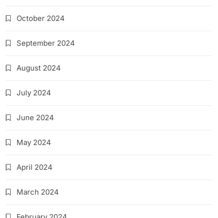
October 2024
September 2024
August 2024
July 2024
June 2024
May 2024
April 2024
March 2024
February 2024