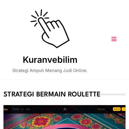
Skip
to
content
Kuranvebilim
Strategi Ampuh Menang Judi Online.
STRATEGI BERMAIN ROULETTE