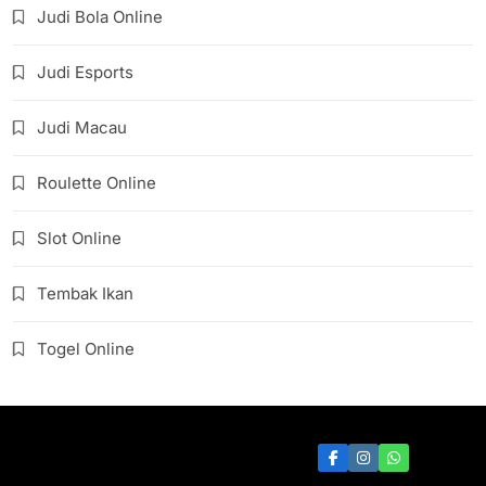
Judi Bola Online
Judi Esports
Judi Macau
Roulette Online
Slot Online
Tembak Ikan
Togel Online