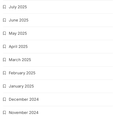
July 2025
June 2025
May 2025
April 2025
March 2025
February 2025
January 2025
December 2024
November 2024