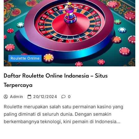
Roulette Online
Daftar Roulette Online Indonesia – Situs
Terpercaya
Admin
20/12/2024
0
Roulette merupakan salah satu permainan kasino yang
paling diminati di seluruh dunia. Dengan semakin
berkembangnya teknologi, kini pemain di Indonesia…