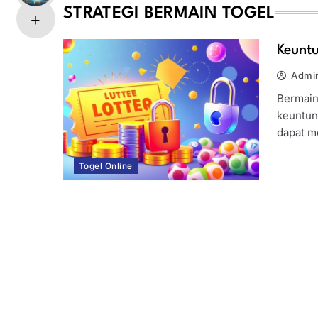
STRATEGI BERMAIN TOGEL
Keuntu
Admi
Bermain
keuntun
dapat m
Togel Online