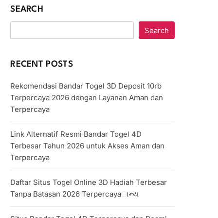
SEARCH
Search
RECENT POSTS
Rekomendasi Bandar Togel 3D Deposit 10rb
Terpercaya 2026 dengan Layanan Aman dan
Terpercaya
Link Alternatif Resmi Bandar Togel 4D
Terbesar Tahun 2026 untuk Akses Aman dan
Terpercaya
Daftar Situs Togel Online 3D Hadiah Terbesar
Tanpa Batasan 2026 Terpercayaાન્ય