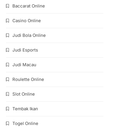
Baccarat Online
Casino Online
Judi Bola Online
Judi Esports
Judi Macau
Roulette Online
Slot Online
Tembak Ikan
Togel Online