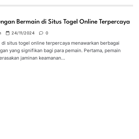
ngan Bermain di Situs Togel Online Terpercaya
n
24/11/2024
0
 di situs togel online terpercaya menawarkan berbagai
gan yang signifikan bagi para pemain. Pertama, pemain
erasakan jaminan keamanan…