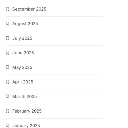
September 2025
August 2025
July 2025
June 2025
May 2025
April 2025
March 2025
February 2025
January 2025