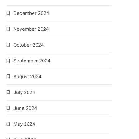
December 2024
November 2024
October 2024
September 2024
August 2024
July 2024
June 2024
May 2024