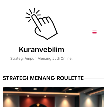
Skip
to
content
Kuranvebilim
Strategi Ampuh Menang Judi Online.
STRATEGI MENANG ROULETTE