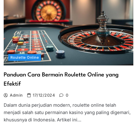
Roulette Online
Panduan Cara Bermain Roulette Online yang
Efektif
Admin
17/12/2024
0
Dalam dunia perjudian modern, roulette online telah
menjadi salah satu permainan kasino yang paling digemari,
khususnya di Indonesia. Artikel ini…