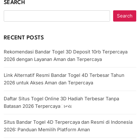
SEARCH
Search
RECENT POSTS
Rekomendasi Bandar Togel 3D Deposit 10rb Terpercaya
2026 dengan Layanan Aman dan Terpercaya
Link Alternatif Resmi Bandar Togel 4D Terbesar Tahun
2026 untuk Akses Aman dan Terpercaya
Daftar Situs Togel Online 3D Hadiah Terbesar Tanpa
Batasan 2026 Terpercayaાન્ય
Situs Bandar Togel 4D Terpercaya dan Resmi di Indonesia
2026: Panduan Memilih Platform Aman