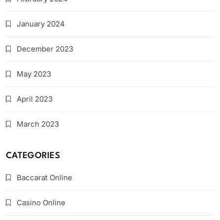
January 2024
December 2023
May 2023
April 2023
March 2023
CATEGORIES
Baccarat Online
Casino Online