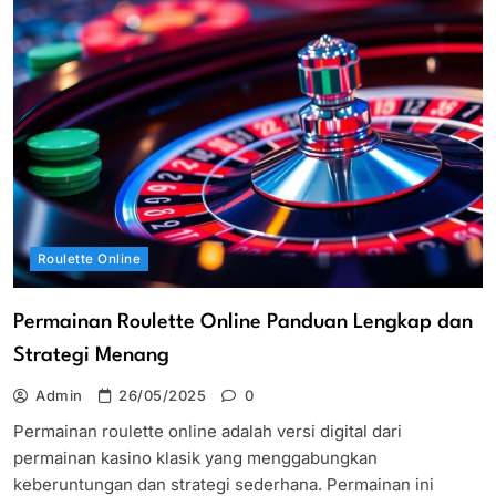
Roulette Online
Permainan Roulette Online Panduan Lengkap dan
Strategi Menang
Admin
26/05/2025
0
Permainan roulette online adalah versi digital dari
permainan kasino klasik yang menggabungkan
keberuntungan dan strategi sederhana. Permainan ini