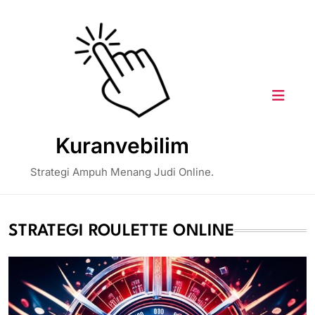
Skip
to
content
Kuranvebilim
Strategi Ampuh Menang Judi Online.
STRATEGI ROULETTE ONLINE