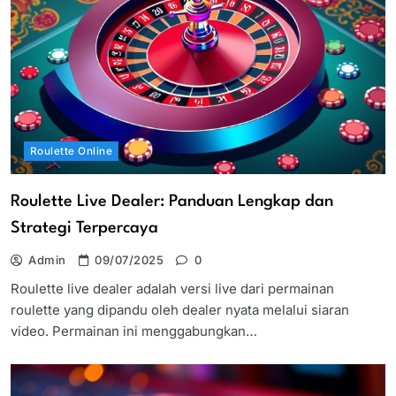
Roulette Online
Roulette Live Dealer: Panduan Lengkap dan
Strategi Terpercaya
Admin
09/07/2025
0
Roulette live dealer adalah versi live dari permainan
roulette yang dipandu oleh dealer nyata melalui siaran
video. Permainan ini menggabungkan…