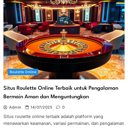
Roulette Online
Situs Roulette Online Terbaik untuk Pengalaman
Bermain Aman dan Menguntungkan
Admin
14/07/2025
0
Situs roulette online terbaik adalah platform yang
menawarkan keamanan, variasi permainan, dan pengalaman