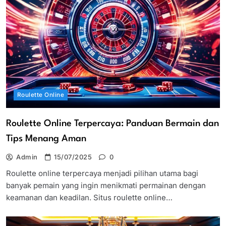
Roulette Online
Roulette Online Terpercaya: Panduan Bermain dan
Tips Menang Aman
Admin
15/07/2025
0
Roulette online terpercaya menjadi pilihan utama bagi
banyak pemain yang ingin menikmati permainan dengan
keamanan dan keadilan. Situs roulette online…