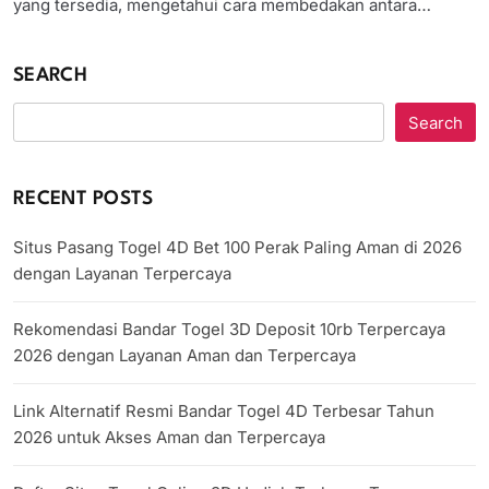
yang tersedia, mengetahui cara membedakan antara…
SEARCH
Search
RECENT POSTS
Situs Pasang Togel 4D Bet 100 Perak Paling Aman di 2026
dengan Layanan Terpercaya
Rekomendasi Bandar Togel 3D Deposit 10rb Terpercaya
2026 dengan Layanan Aman dan Terpercaya
Link Alternatif Resmi Bandar Togel 4D Terbesar Tahun
2026 untuk Akses Aman dan Terpercaya