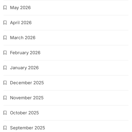
May 2026
April 2026
March 2026
February 2026
January 2026
December 2025
November 2025
October 2025
September 2025