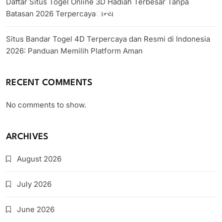
Daftar Situs Togel Online 3D Hadiah Terbesar Tanpa
Batasan 2026 Terpercayaાન્ય
Situs Bandar Togel 4D Terpercaya dan Resmi di Indonesia
2026: Panduan Memilih Platform Aman
RECENT COMMENTS
No comments to show.
ARCHIVES
August 2026
July 2026
June 2026