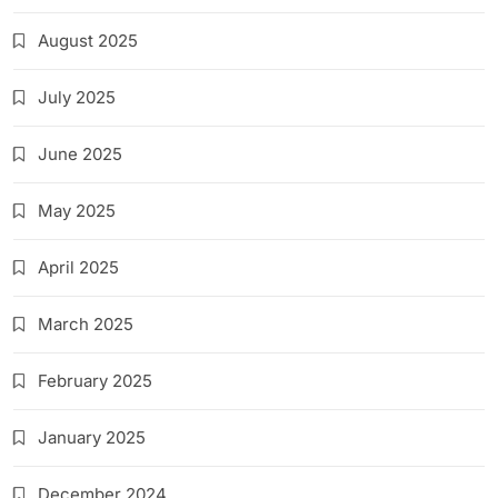
August 2025
July 2025
June 2025
May 2025
April 2025
March 2025
February 2025
January 2025
December 2024