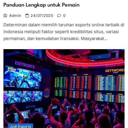
Panduan Lengkap untuk Pemain
Admin
24/07/2025
0
Determinan dalam memilih taruhan esports online terbaik di
Indonesia meliputi faktor seperti kredibilitas situs, variasi
permainan, dan kemudahan transaksi. Masyarakat…
Judi Esports