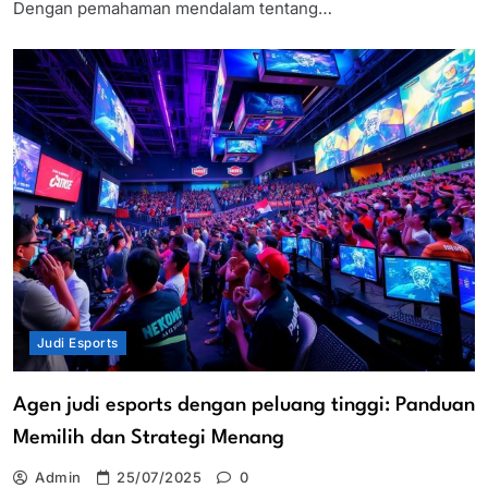
Dengan pemahaman mendalam tentang…
Judi Esports
Agen judi esports dengan peluang tinggi: Panduan
Memilih dan Strategi Menang
Admin
25/07/2025
0