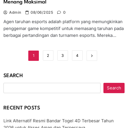
Menang Maksimal
Admin
08/06/2025
0
Agen taruhan esports adalah platform yang memungkinkan
penggemar game kompetitif untuk memasang taruhan pada
berbagai pertandingan dan turnamen esports. Mereka…
1
2
3
4
SEARCH
Search
RECENT POSTS
Link Alternatif Resmi Bandar Togel 4D Terbesar Tahun
2026 untuk Akses Aman dan Terpercaya