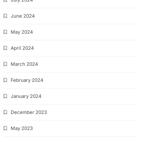
June 2024
May 2024
April 2024
March 2024
February 2024
January 2024
December 2023
May 2023