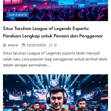
Judi Esports
Situs Taruhan League of Legends Esports:
Panduan Lengkap untuk Pemain dan Penggemar
Admin
22/07/2025
0
Situs taruhan League of Legends esports telah menjadi
salah satu cara populer bagi penggemar untuk terlibat lebih
dalam dengan permainan…