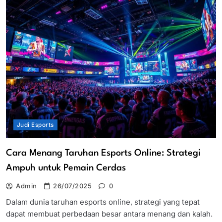
Judi Esports
Cara Menang Taruhan Esports Online: Strategi
Ampuh untuk Pemain Cerdas
Admin
26/07/2025
0
Dalam dunia taruhan esports online, strategi yang tepat
dapat membuat perbedaan besar antara menang dan kalah.