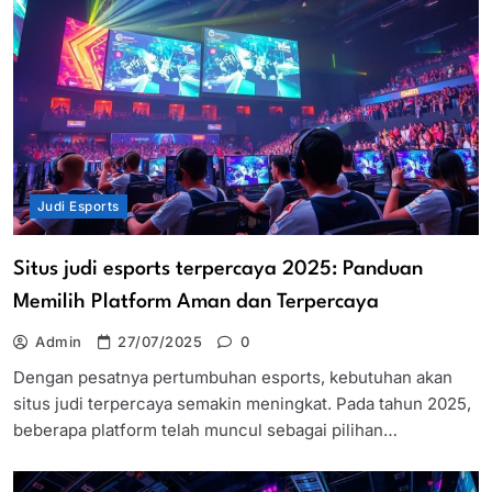
Judi Esports
Situs judi esports terpercaya 2025: Panduan
Memilih Platform Aman dan Terpercaya
Admin
27/07/2025
0
Dengan pesatnya pertumbuhan esports, kebutuhan akan
situs judi terpercaya semakin meningkat. Pada tahun 2025,
beberapa platform telah muncul sebagai pilihan…