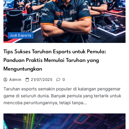
Judi Esports
Tips Sukses Taruhan Esports untuk Pemula:
Panduan Praktis Memulai Taruhan yang
Menguntungkan
Admin
21/07/2025
0
Taruhan esports semakin populer di kalangan penggemar
game di seluruh dunia. Banyak pemula yang tertarik untuk
mencoba peruntungannya, tetapi tanpa…