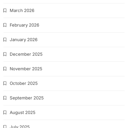
March 2026
February 2026
January 2026
December 2025
November 2025
October 2025
September 2025
August 2025
July 2025