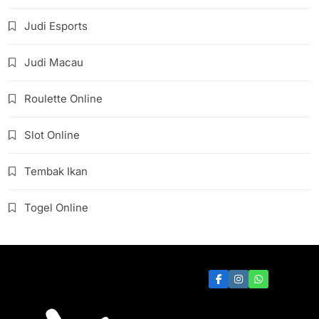
Judi Esports
Judi Macau
Roulette Online
Slot Online
Tembak Ikan
Togel Online