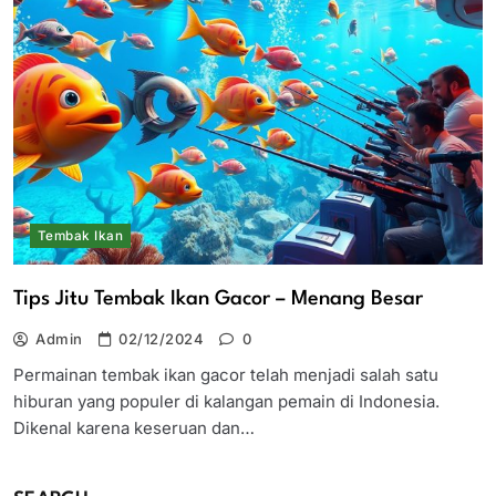
Tembak Ikan
Tips Jitu Tembak Ikan Gacor – Menang Besar
Admin
02/12/2024
0
Permainan tembak ikan gacor telah menjadi salah satu
hiburan yang populer di kalangan pemain di Indonesia.
Dikenal karena keseruan dan…