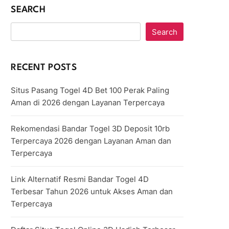
SEARCH
Search
RECENT POSTS
Situs Pasang Togel 4D Bet 100 Perak Paling
Aman di 2026 dengan Layanan Terpercaya
Rekomendasi Bandar Togel 3D Deposit 10rb
Terpercaya 2026 dengan Layanan Aman dan
Terpercaya
Link Alternatif Resmi Bandar Togel 4D
Terbesar Tahun 2026 untuk Akses Aman dan
Terpercaya