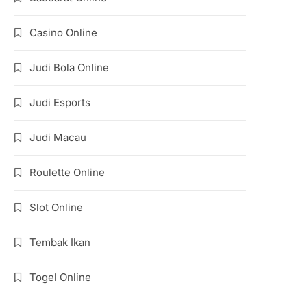
Casino Online
Judi Bola Online
Judi Esports
Judi Macau
Roulette Online
Slot Online
Tembak Ikan
Togel Online