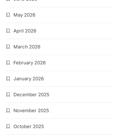
May 2026
April 2026
March 2026
February 2026
January 2026
December 2025
November 2025
October 2025