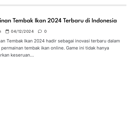
nan Tembak Ikan 2024 Terbaru di Indonesia
n
04/12/2024
0
an Tembak Ikan 2024 hadir sebagai inovasi terbaru dalam
 permainan tembak ikan online. Game ini tidak hanya
rkan keseruan…