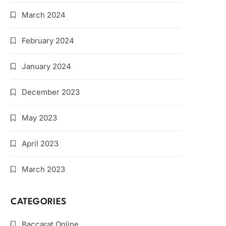
March 2024
February 2024
January 2024
December 2023
May 2023
April 2023
March 2023
CATEGORIES
Baccarat Online