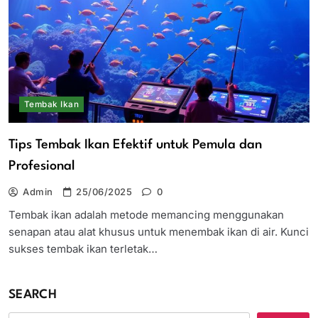
Tembak Ikan
Tips Tembak Ikan Efektif untuk Pemula dan
Profesional
Admin
25/06/2025
0
Tembak ikan adalah metode memancing menggunakan
senapan atau alat khusus untuk menembak ikan di air. Kunci
sukses tembak ikan terletak…
SEARCH