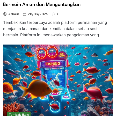
Bermain Aman dan Menguntungkan
Admin
28/06/2025
0
Tembak ikan terpercaya adalah platform permainan yang
menjamin keamanan dan keadilan dalam setiap sesi
bermain. Platform ini menawarkan pengalaman yang…
Tembak Ikan