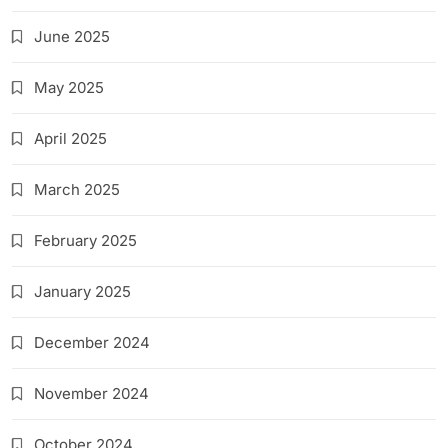
June 2025
May 2025
April 2025
March 2025
February 2025
January 2025
December 2024
November 2024
October 2024