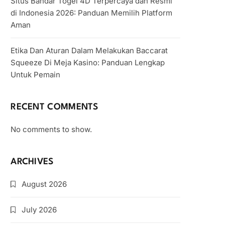
Situs Bandar Togel 4D Terpercaya dan Resmi
di Indonesia 2026: Panduan Memilih Platform
Aman
Etika Dan Aturan Dalam Melakukan Baccarat
Squeeze Di Meja Kasino: Panduan Lengkap
Untuk Pemain
RECENT COMMENTS
No comments to show.
ARCHIVES
August 2026
July 2026