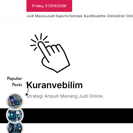
Skip
Friday, 07/08/2026
to
Judi Macau
Judi Esports
Tembak Ikan
Roulette Online
Slot Onl
content
Popular
Kuranvebilim
Posts
Strategi Ampuh Menang Judi Online.