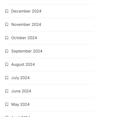
December 2024
November 2024
October 2024
September 2024
August 2024
July 2024
June 2024
May 2024