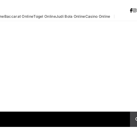
ine
Baccarat Online
Togel Online
Judi Bola Online
Casino Online