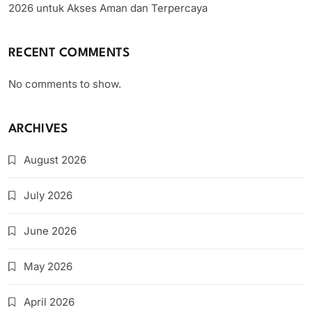
2026 untuk Akses Aman dan Terpercaya
RECENT COMMENTS
No comments to show.
ARCHIVES
August 2026
July 2026
June 2026
May 2026
April 2026