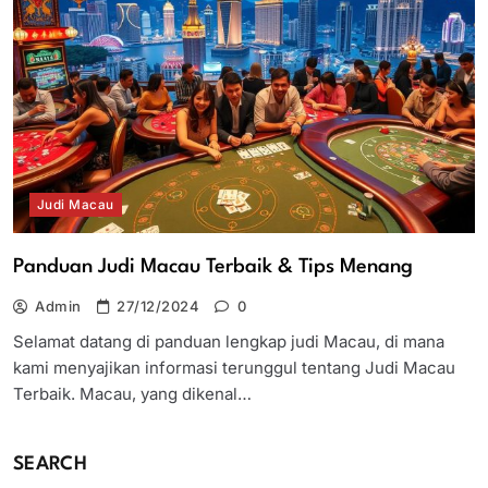
Judi Macau
Panduan Judi Macau Terbaik & Tips Menang
Admin
27/12/2024
0
Selamat datang di panduan lengkap judi Macau, di mana
kami menyajikan informasi terunggul tentang Judi Macau
Terbaik. Macau, yang dikenal…
SEARCH