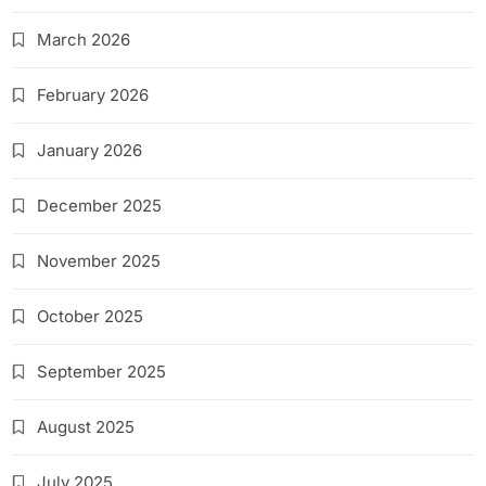
March 2026
February 2026
January 2026
December 2025
November 2025
October 2025
September 2025
August 2025
July 2025