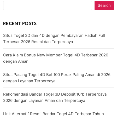
Search
RECENT POSTS
Situs Togel 3D dan 4D dengan Pembayaran Hadiah Full
Terbesar 2026 Resmi dan Terpercaya
Cara Klaim Bonus New Member Togel 4D Terbesar 2026
dengan Aman
Situs Pasang Togel 4D Bet 100 Perak Paling Aman di 2026
dengan Layanan Terpercaya
Rekomendasi Bandar Togel 3D Deposit 10rb Terpercaya
2026 dengan Layanan Aman dan Terpercaya
Link Alternatif Resmi Bandar Togel 4D Terbesar Tahun