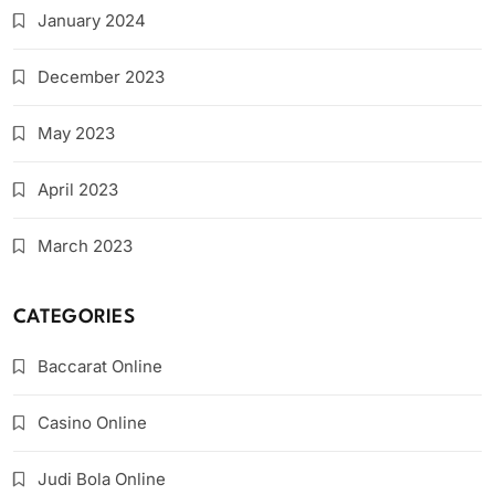
January 2024
December 2023
May 2023
April 2023
March 2023
CATEGORIES
Baccarat Online
Casino Online
Judi Bola Online