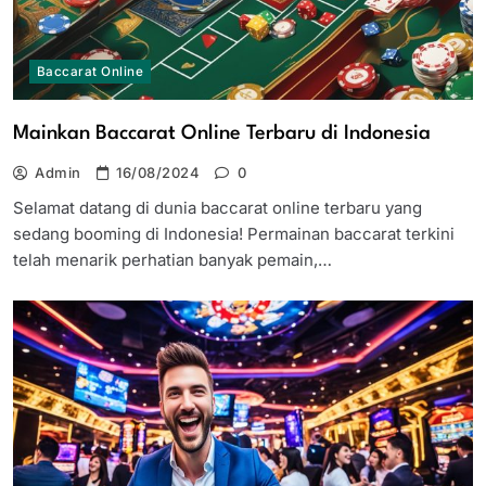
Baccarat Online
Mainkan Baccarat Online Terbaru di Indonesia
Admin
16/08/2024
0
Selamat datang di dunia baccarat online terbaru yang
sedang booming di Indonesia! Permainan baccarat terkini
telah menarik perhatian banyak pemain,…