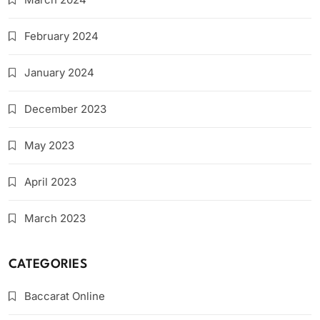
February 2024
January 2024
December 2023
May 2023
April 2023
March 2023
CATEGORIES
Baccarat Online