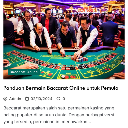
Baccarat Online
Panduan Bermain Baccarat Online untuk Pemula
Admin
02/10/2024
0
Baccarat merupakan salah satu permainan kasino yang
paling populer di seluruh dunia. Dengan berbagai versi
yang tersedia, permainan ini menawarkan…