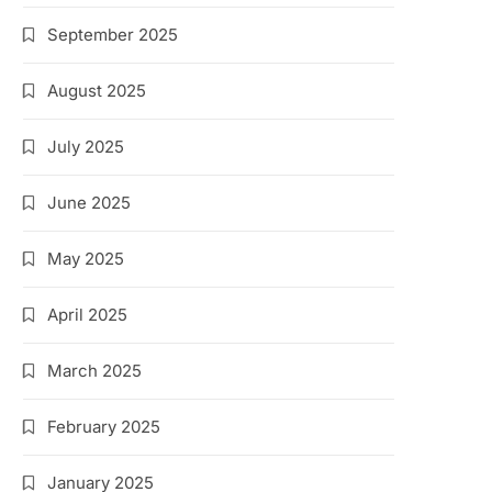
September 2025
August 2025
July 2025
June 2025
May 2025
April 2025
March 2025
February 2025
January 2025