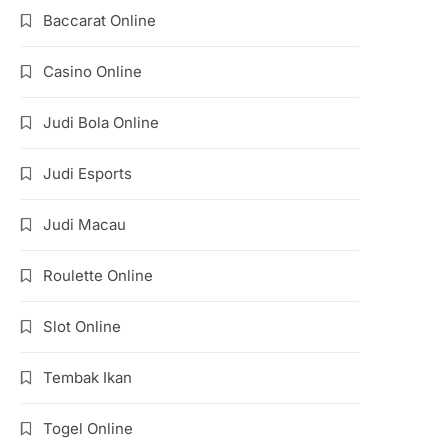
Baccarat Online
Casino Online
Judi Bola Online
Judi Esports
Judi Macau
Roulette Online
Slot Online
Tembak Ikan
Togel Online