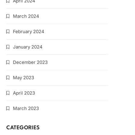
April 2024
March 2024
February 2024
January 2024
December 2023
May 2023
April 2023
March 2023
CATEGORIES