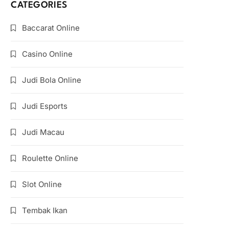
CATEGORIES
Baccarat Online
Casino Online
Judi Bola Online
Judi Esports
Judi Macau
Roulette Online
Slot Online
Tembak Ikan