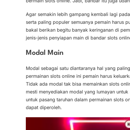
bermain slots online. Jadi, bandar itu juga udah
Agar semakin lebih gampang kembali lagi pada p
serta paling populer semuanya pemain harus p
bakal berikan begitu banyak keringanan di pemai
jenis-jenis penyiapan main di bandar slots onlin
Modal Main
Modal sebagai satu diantaranya hal yang paling 
permainan slots online ini pemain harus keluar
Tidak ada modal tak bisa memainkan slots onli
mesti menyediakan modal yang lumayan untuk d
untuk pasang taruhan dalam permainan slots o
dapat diperoleh.