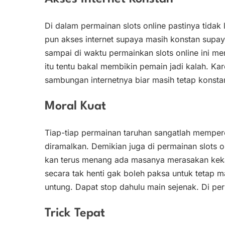
Di dalam permainan slots online pastinya tidak l
pun akses internet supaya masih konstan supaya
sampai di waktu permainkan slots online ini me
itu tentu bakal membikin pemain jadi kalah. Kar
sambungan internetnya biar masih tetap konsta
Moral Kuat
Tiap-tiap permainan taruhan sangatlah mempe
diramalkan. Demikian juga di permainan slots 
kan terus menang ada masanya merasakan kek
secara tak henti gak boleh paksa untuk tetap m
untung. Dapat stop dahulu main sejenak. Di perm
Trick Tepat