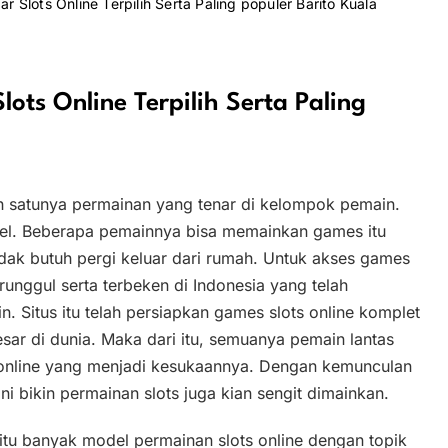
 Slots Online Terpilih Serta Paling populer Barito Kuala
ots Online Terpilih Serta Paling
lah satunya permainan yang tenar di kelompok pemain.
pel. Beberapa pemainnya bisa memainkan games itu
tidak butuh pergi keluar dari rumah. Untuk akses games
terunggul serta terbeken di Indonesia yang telah
 Situs itu telah persiapkan games slots online komplet
besar di dunia. Maka dari itu, semuanya pemain lantas
online yang menjadi kesukaannya. Dengan kemunculan
ni bikin permainan slots juga kian sengit dimainkan.
gitu banyak model permainan slots online dengan topik