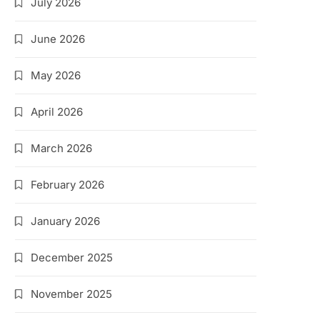
July 2026
June 2026
May 2026
April 2026
March 2026
February 2026
January 2026
December 2025
November 2025