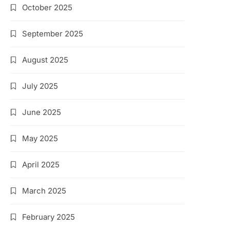
October 2025
September 2025
August 2025
July 2025
June 2025
May 2025
April 2025
March 2025
February 2025