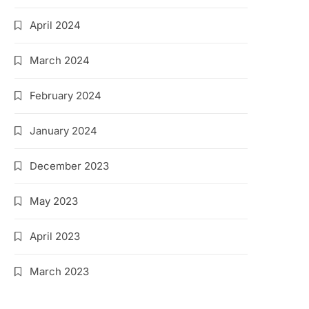
April 2024
March 2024
February 2024
January 2024
December 2023
May 2023
April 2023
March 2023