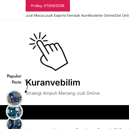
Skip
Friday, 07/08/2026
to
Judi Macau
Judi Esports
Tembak Ikan
Roulette Online
Slot Onl
content
Popular
Kuranvebilim
Posts
Strategi Ampuh Menang Judi Online.