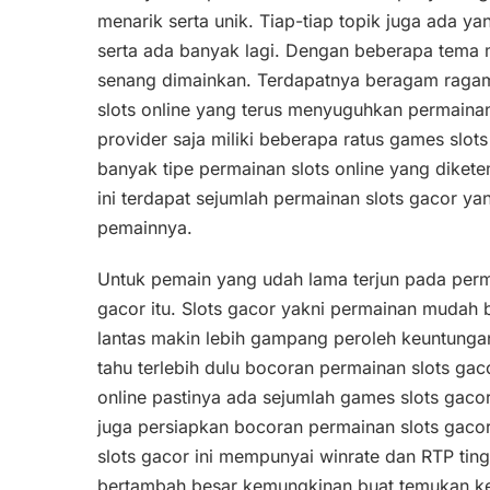
menarik serta unik. Tiap-tiap topik juga ada ya
serta ada banyak lagi. Dengan beberapa tema 
senang dimainkan. Terdapatnya beragam ragam m
slots online yang terus menyuguhkan permainan
provider saja miliki beberapa ratus games slot
banyak tipe permainan slots online yang diket
ini terdapat sejumlah permainan slots gacor ya
pemainnya.
Untuk pemain yang udah lama terjun pada perm
gacor itu. Slots gacor yakni permainan mudah 
lantas makin lebih gampang peroleh keuntungan 
tahu terlebih dulu bocoran permainan slots ga
online pastinya ada sejumlah games slots gaco
juga persiapkan bocoran permainan slots gaco
slots gacor ini mempunyai winrate dan RTP ting
bertambah besar kemungkinan buat temukan 