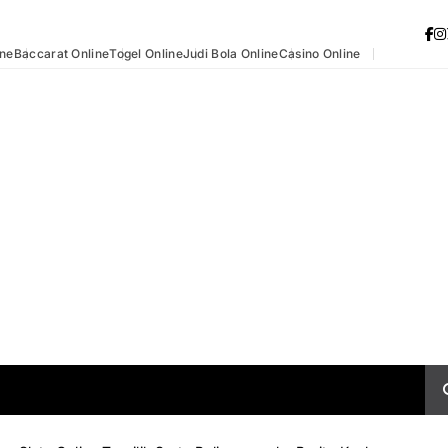
ine
Baccarat Online
Togel Online
Judi Bola Online
Casino Online