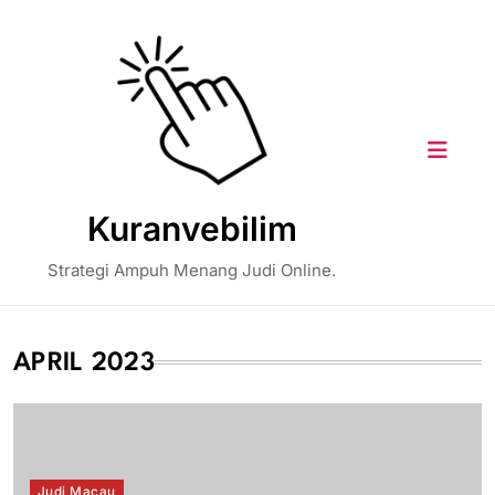
Skip
to
content
Kuranvebilim
Strategi Ampuh Menang Judi Online.
APRIL 2023
Judi Macau