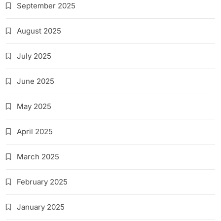
September 2025
August 2025
July 2025
June 2025
May 2025
April 2025
March 2025
February 2025
January 2025