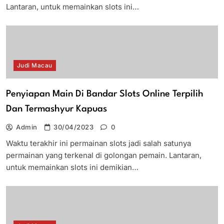
Lantaran, untuk memainkan slots ini…
Judi Macau
Penyiapan Main Di Bandar Slots Online Terpilih
Dan Termashyur Kapuas
Admin
30/04/2023
0
Waktu terakhir ini permainan slots jadi salah satunya
permainan yang terkenal di golongan pemain. Lantaran,
untuk memainkan slots ini demikian…