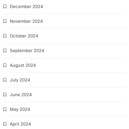
December 2024
November 2024
October 2024
September 2024
August 2024
July 2024
June 2024
May 2024
April 2024