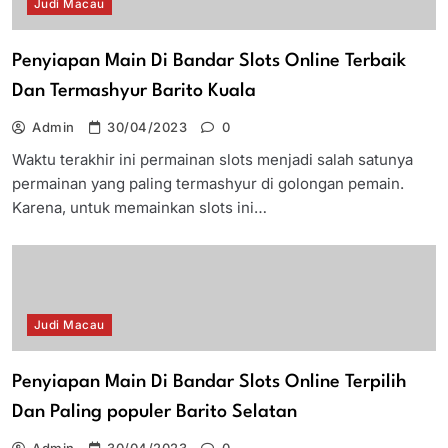
Judi Macau
Penyiapan Main Di Bandar Slots Online Terbaik
Dan Termashyur Barito Kuala
Admin
30/04/2023
0
Waktu terakhir ini permainan slots menjadi salah satunya
permainan yang paling termashyur di golongan pemain.
Karena, untuk memainkan slots ini…
Judi Macau
Penyiapan Main Di Bandar Slots Online Terpilih
Dan Paling populer Barito Selatan