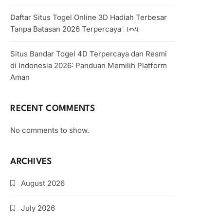
Daftar Situs Togel Online 3D Hadiah Terbesar
Tanpa Batasan 2026 Terpercayaાન્ય
Situs Bandar Togel 4D Terpercaya dan Resmi
di Indonesia 2026: Panduan Memilih Platform
Aman
RECENT COMMENTS
No comments to show.
ARCHIVES
August 2026
July 2026