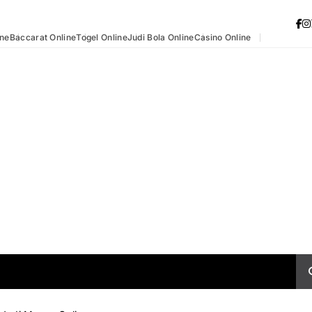
ine
Baccarat Online
Togel Online
Judi Bola Online
Casino Online