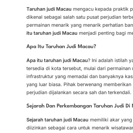
Taruhan judi Macau
mengacu kepada praktik per
dikenal sebagai salah satu pusat perjudian terb
permainan menarik yang menarik perhatian ba
itu taruhan judi Macau
menjadi penting bagi me
Apa Itu Taruhan Judi Macau?
Apa itu taruhan judi Macau
? Ini adalah istila
tersedia di kota tersebut, mulai dari permainan
infrastruktur yang memadai dan banyaknya k
yang luar biasa. Pihak berwenang memberikan 
perjudian dijalankan secara sah dan terkendali.
Sejarah Dan Perkembangan Taruhan Judi Di
Sejarah taruhan judi Macau
memiliki akar yang 
diizinkan sebagai cara untuk menarik wisatawa