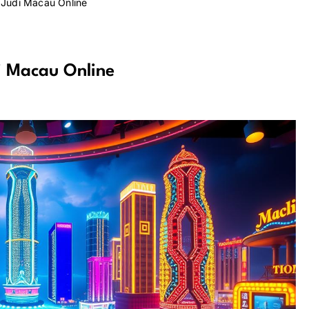
Judi Macau Online
 Macau Online