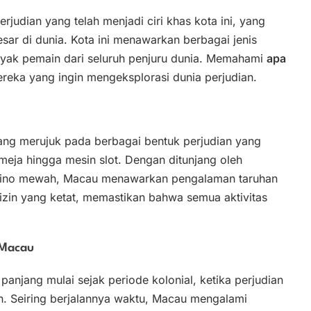
judian yang telah menjadi ciri khas kota ini, yang
esar di dunia. Kota ini menawarkan berbagai jenis
nyak pemain dari seluruh penjuru dunia. Memahami
apa
reka yang ingin mengeksplorasi dunia perjudian.
h yang merujuk pada berbagai bentuk perjudian yang
 meja hingga mesin slot. Dengan ditunjang oleh
asino mewah, Macau menawarkan pengalaman taruhan
izin yang ketat, memastikan bahwa semua aktivitas
 Macau
panjang mulai sejak periode kolonial, ketika perjudian
n. Seiring berjalannya waktu, Macau mengalami