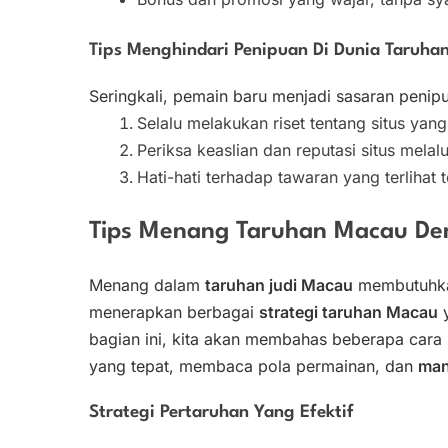
Tips Menghindari Penipuan Di Dunia Taruha
Seringkali, pemain baru menjadi sasaran penip
Selalu melakukan riset tentang situs yan
Periksa keaslian dan reputasi situs melal
Hati-hati terhadap tawaran yang terlihat 
Tips Menang Taruhan Macau Den
Menang dalam
taruhan judi Macau
membutuhkan
menerapkan berbagai
strategi taruhan Macau
y
bagian ini, kita akan membahas beberapa cara 
yang tepat, membaca pola permainan, dan
man
Strategi Pertaruhan Yang Efektif