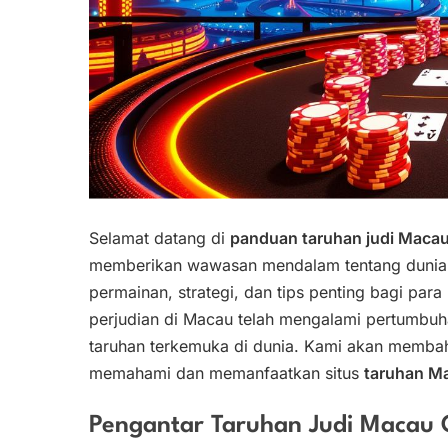
Selamat datang di
panduan taruhan judi Maca
memberikan wawasan mendalam tentang duni
permainan, strategi, dan tips penting bagi para
perjudian di Macau telah mengalami pertumbuh
taruhan terkemuka di dunia. Kami akan memb
memahami dan memanfaatkan situs
taruhan Ma
Pengantar Taruhan Judi Macau 