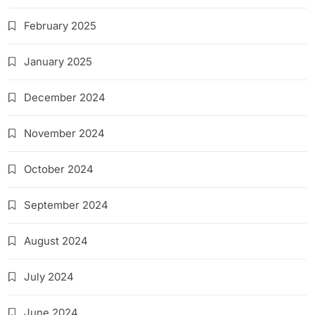
February 2025
January 2025
December 2024
November 2024
October 2024
September 2024
August 2024
July 2024
June 2024