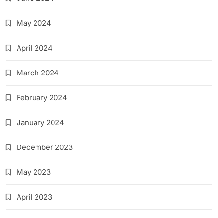
May 2024
April 2024
March 2024
February 2024
January 2024
December 2023
May 2023
April 2023