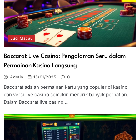
Judi Macau
Baccarat Live Casino: Pengalaman Seru dalam
Permainan Kasino Langsung
Admin
15/01/2025
0
Baccarat adalah permainan kartu yang populer di kasino,
dan versi live casino semakin menarik banyak perhatian.
Dalam Baccarat live casino,…