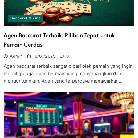
Baccarat Online
Agen Baccarat Terbaik: Pilihan Tepat untuk
Pemain Cerdas
Admin
16/01/2025
0
Agen baccarat terbaik sangat dicari oleh pemain yang ingin
meraih pengalaman bermain yang menyenangkan dan
menguntungkan. Agen yang terpercaya menawarkan…