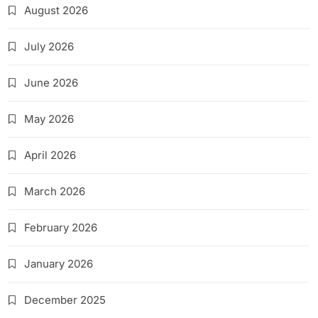
August 2026
July 2026
June 2026
May 2026
April 2026
March 2026
February 2026
January 2026
December 2025