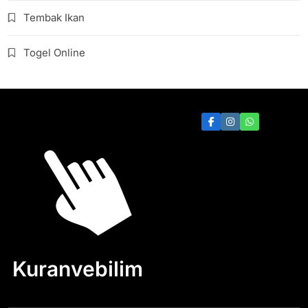
Tembak Ikan
Togel Online
Kuranvebilim