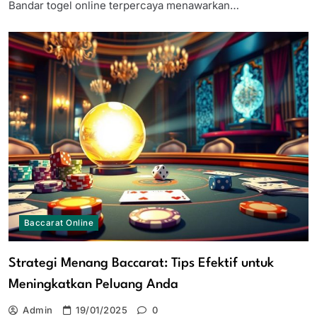
Bandar togel online terpercaya menawarkan…
Baccarat Online
Strategi Menang Baccarat: Tips Efektif untuk
Meningkatkan Peluang Anda
Admin
19/01/2025
0