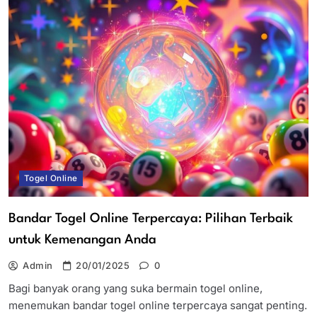
Togel Online
Bandar Togel Online Terpercaya: Pilihan Terbaik
untuk Kemenangan Anda
Admin
20/01/2025
0
Bagi banyak orang yang suka bermain togel online,
menemukan bandar togel online terpercaya sangat penting.