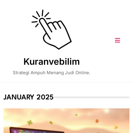
Skip
to
content
Kuranvebilim
Strategi Ampuh Menang Judi Online.
JANUARY 2025