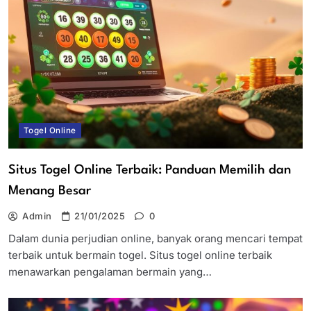
Togel Online
Situs Togel Online Terbaik: Panduan Memilih dan
Menang Besar
Admin
21/01/2025
0
Dalam dunia perjudian online, banyak orang mencari tempat
terbaik untuk bermain togel. Situs togel online terbaik
menawarkan pengalaman bermain yang…