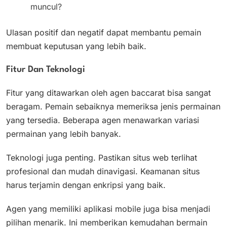
muncul?
Ulasan positif dan negatif dapat membantu pemain
membuat keputusan yang lebih baik.
Fitur Dan Teknologi
Fitur yang ditawarkan oleh agen baccarat bisa sangat
beragam. Pemain sebaiknya memeriksa jenis permainan
yang tersedia. Beberapa agen menawarkan variasi
permainan yang lebih banyak.
Teknologi juga penting. Pastikan situs web terlihat
profesional dan mudah dinavigasi. Keamanan situs
harus terjamin dengan enkripsi yang baik.
Agen yang memiliki aplikasi mobile juga bisa menjadi
pilihan menarik. Ini memberikan kemudahan bermain