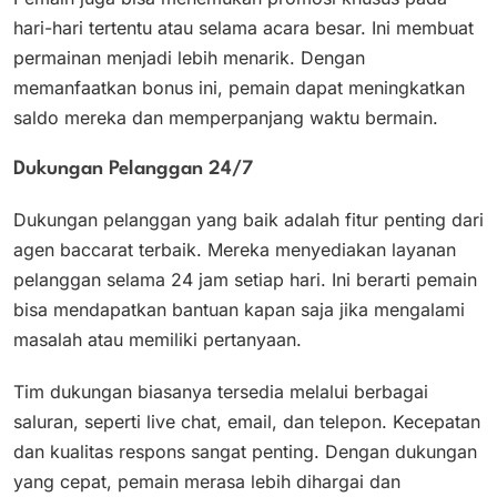
hari-hari tertentu atau selama acara besar. Ini membuat
permainan menjadi lebih menarik. Dengan
memanfaatkan bonus ini, pemain dapat meningkatkan
saldo mereka dan memperpanjang waktu bermain.
Dukungan Pelanggan 24/7
Dukungan pelanggan yang baik adalah fitur penting dari
agen baccarat terbaik. Mereka menyediakan layanan
pelanggan selama 24 jam setiap hari. Ini berarti pemain
bisa mendapatkan bantuan kapan saja jika mengalami
masalah atau memiliki pertanyaan.
Tim dukungan biasanya tersedia melalui berbagai
saluran, seperti live chat, email, dan telepon. Kecepatan
dan kualitas respons sangat penting. Dengan dukungan
yang cepat, pemain merasa lebih dihargai dan