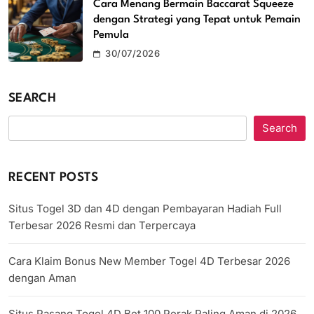
Cara Menang Bermain Baccarat Squeeze
dengan Strategi yang Tepat untuk Pemain
Pemula
30/07/2026
SEARCH
Search
RECENT POSTS
Situs Togel 3D dan 4D dengan Pembayaran Hadiah Full
Terbesar 2026 Resmi dan Terpercaya
Cara Klaim Bonus New Member Togel 4D Terbesar 2026
dengan Aman
Situs Pasang Togel 4D Bet 100 Perak Paling Aman di 2026