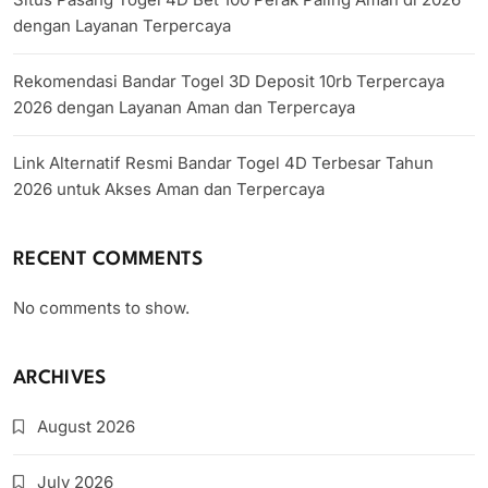
dengan Layanan Terpercaya
Rekomendasi Bandar Togel 3D Deposit 10rb Terpercaya
2026 dengan Layanan Aman dan Terpercaya
Link Alternatif Resmi Bandar Togel 4D Terbesar Tahun
2026 untuk Akses Aman dan Terpercaya
RECENT COMMENTS
No comments to show.
ARCHIVES
August 2026
July 2026