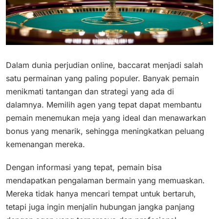
Dalam dunia perjudian online, baccarat menjadi salah
satu permainan yang paling populer. Banyak pemain
menikmati tantangan dan strategi yang ada di
dalamnya. Memilih agen yang tepat dapat membantu
pemain menemukan meja yang ideal dan menawarkan
bonus yang menarik, sehingga meningkatkan peluang
kemenangan mereka.
Dengan informasi yang tepat, pemain bisa
mendapatkan pengalaman bermain yang memuaskan.
Mereka tidak hanya mencari tempat untuk bertaruh,
tetapi juga ingin menjalin hubungan jangka panjang