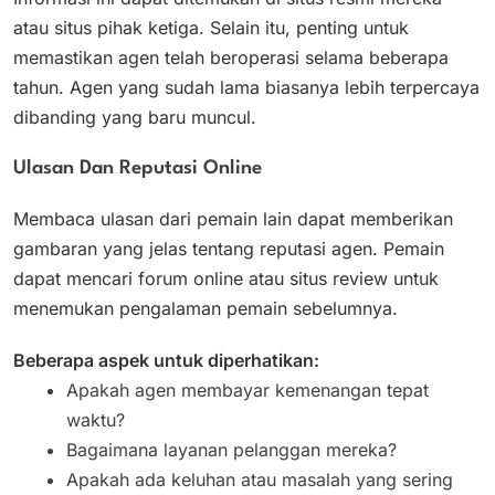
atau situs pihak ketiga. Selain itu, penting untuk
memastikan agen telah beroperasi selama beberapa
tahun. Agen yang sudah lama biasanya lebih terpercaya
dibanding yang baru muncul.
Ulasan Dan Reputasi Online
Membaca ulasan dari pemain lain dapat memberikan
gambaran yang jelas tentang reputasi agen. Pemain
dapat mencari forum online atau situs review untuk
menemukan pengalaman pemain sebelumnya.
Beberapa aspek untuk diperhatikan:
Apakah agen membayar kemenangan tepat
waktu?
Bagaimana layanan pelanggan mereka?
Apakah ada keluhan atau masalah yang sering