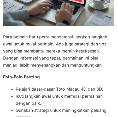
Para pemain baru perlu mengetahui langkah-langkah
awal untuk mulai bermain. Ada juga strategi dan tips
yang bisa membantu mereka meraih kesuksesan.
Dengan informasi yang tepat, permainan ini bisa
menjadi lebih menyenangkan dan menguntungkan.
Poin-Poin Penting
Pelajari dasar-dasar Toto Macau 4D dan 3D.
Ikuti langkah awal untuk memulai permainan
dengan baik.
Gunakan strategi untuk meningkatkan peluang