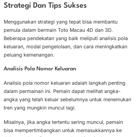
Strategi Dan Tips Sukses
Menggunakan strategi yang tepat bisa membantu
pemula dalam bermain Toto Macau 4D dan 3D.
Beberapa pendekatan yang baik meliputi analisis pola
keluaran, modal pengelolaan, dan cara meningkatkan
peluang kemenangan.
Analisis Pola Nomor Keluaran
Analisis pola nomor keluaran adalah langkah penting
dalam permainan ini. Pemain dapat melihat angka-
angka yang telah keluar sebelumnya untuk menemukan
tren yang mungkin muncul lagi.
Misalnya, jika angka tertentu sering muncul, pemain
bisa mempertimbangkan untuk memasukkannya ke