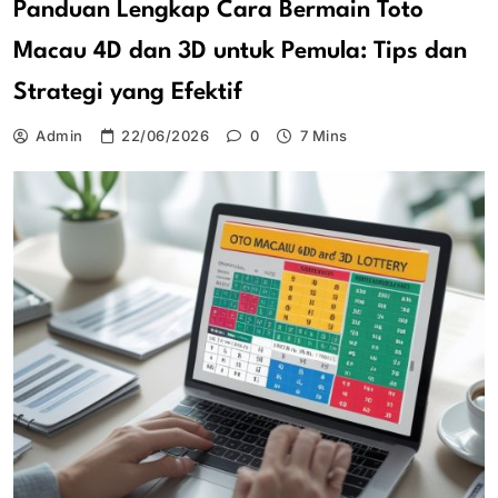
Panduan Lengkap Cara Bermain Toto
Macau 4D dan 3D untuk Pemula: Tips dan
Strategi yang Efektif
Admin
22/06/2026
0
7 Mins