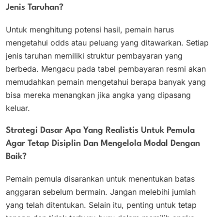
Jenis Taruhan?
Untuk menghitung potensi hasil, pemain harus
mengetahui odds atau peluang yang ditawarkan. Setiap
jenis taruhan memiliki struktur pembayaran yang
berbeda. Mengacu pada tabel pembayaran resmi akan
memudahkan pemain mengetahui berapa banyak yang
bisa mereka menangkan jika angka yang dipasang
keluar.
Strategi Dasar Apa Yang Realistis Untuk Pemula
Agar Tetap Disiplin Dan Mengelola Modal Dengan
Baik?
Pemain pemula disarankan untuk menentukan batas
anggaran sebelum bermain. Jangan melebihi jumlah
yang telah ditentukan. Selain itu, penting untuk tetap