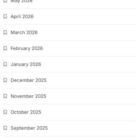
May 2026
April 2026
March 2026
February 2026
January 2026
December 2025
November 2025
October 2025
September 2025