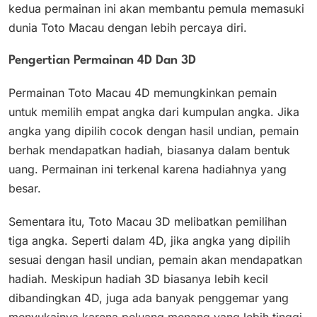
kedua permainan ini akan membantu pemula memasuki
dunia Toto Macau dengan lebih percaya diri.
Pengertian Permainan 4D Dan 3D
Permainan Toto Macau 4D memungkinkan pemain
untuk memilih empat angka dari kumpulan angka. Jika
angka yang dipilih cocok dengan hasil undian, pemain
berhak mendapatkan hadiah, biasanya dalam bentuk
uang. Permainan ini terkenal karena hadiahnya yang
besar.
Sementara itu, Toto Macau 3D melibatkan pemilihan
tiga angka. Seperti dalam 4D, jika angka yang dipilih
sesuai dengan hasil undian, pemain akan mendapatkan
hadiah. Meskipun hadiah 3D biasanya lebih kecil
dibandingkan 4D, juga ada banyak penggemar yang
menyukainya karena peluang menang yang lebih tinggi.