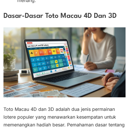
menang.
Dasar-Dasar Toto Macau 4D Dan 3D
Toto Macau 4D dan 3D adalah dua jenis permainan
lotere populer yang menawarkan kesempatan untuk
memenangkan hadiah besar. Pemahaman dasar tentang