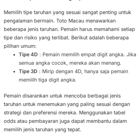
Memilih tipe taruhan yang sesuai sangat penting untuk
pengalaman bermain. Toto Macau menawarkan
beberapa jenis taruhan. Pemain harus memahami setiap
tipe dan risiko yang terlibat. Berikut adalah beberapa
pilihan umum:
Tipe 4D
: Pemain memilih empat digit angka. Jika
semua angka cocok, mereka akan menang.
Tipe 3D
: Mirip dengan 4D, hanya saja pemain
memilih tiga digit angka.
Pemain disarankan untuk mencoba berbagai jenis
taruhan untuk menemukan yang paling sesuai dengan
strategi dan preferensi mereka. Menggunakan tabel
odds atau pembayaran juga dapat membantu dalam
memilih jenis taruhan yang tepat.