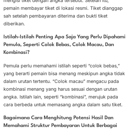
mengisi tiket dengan angka tersebut. Setelah itu,
pemain membayar tiket di lokasi resmi. Tiket dianggap
sah setelah pembayaran diterima dan bukti tiket
diberikan.
Istilah-Istilah Penting Apa Saja Yang Perlu Dipahami
Pemula, Seperti Colok Bebas, Colok Macau, Dan
Kombinasi?
Pemula perlu memahami istilah seperti “colok bebas,”
yang berarti pemain bisa menang meskipun angka tidak
dalam urutan tertentu. “Colok macau” mengacu pada
kombinasi menang yang harus sesuai dengan urutan
angka. Istilah lain, seperti “kombinasi”, merujuk pada
cara berbeda untuk memasang angka dalam satu tiket.
Bagaimana Cara Menghitung Potensi Hasil Dan
Memahami Struktur Pembayaran Untuk Berbagai