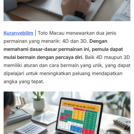
Kuranvebilim
|
Toto Macau menawarkan dua jenis
permainan yang menarik: 4D dan 3D.
Dengan
memahami dasar-dasar permainan ini, pemula dapat
mulai bermain dengan percaya diri.
Baik 4D maupun 3D
memiliki aturan dan cara bermain yang unik, yang dapat
dipelajari untuk meningkatkan peluang mendapatkan
angka yang tepat.