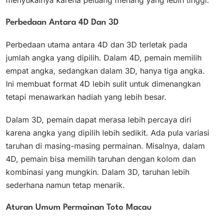
Perbedaan Antara 4D Dan 3D
Perbedaan utama antara 4D dan 3D terletak pada
jumlah angka yang dipilih. Dalam 4D, pemain memilih
empat angka, sedangkan dalam 3D, hanya tiga angka.
Ini membuat format 4D lebih sulit untuk dimenangkan
tetapi menawarkan hadiah yang lebih besar.
Dalam 3D, pemain dapat merasa lebih percaya diri
karena angka yang dipilih lebih sedikit. Ada pula variasi
taruhan di masing-masing permainan. Misalnya, dalam
4D, pemain bisa memilih taruhan dengan kolom dan
kombinasi yang mungkin. Dalam 3D, taruhan lebih
sederhana namun tetap menarik.
Aturan Umum Permainan Toto Macau