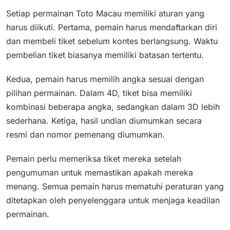
Setiap permainan Toto Macau memiliki aturan yang
harus diikuti. Pertama, pemain harus mendaftarkan diri
dan membeli tiket sebelum kontes berlangsung. Waktu
pembelian tiket biasanya memiliki batasan tertentu.
Kedua, pemain harus memilih angka sesuai dengan
pilihan permainan. Dalam 4D, tiket bisa memiliki
kombinasi beberapa angka, sedangkan dalam 3D lebih
sederhana. Ketiga, hasil undian diumumkan secara
resmi dan nomor pemenang diumumkan.
Pemain perlu memeriksa tiket mereka setelah
pengumuman untuk memastikan apakah mereka
menang. Semua pemain harus mematuhi peraturan yang
ditetapkan oleh penyelenggara untuk menjaga keadilan
permainan.