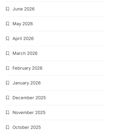
June 2026
May 2026
April 2026
March 2026
February 2026
January 2026
December 2025
November 2025
October 2025