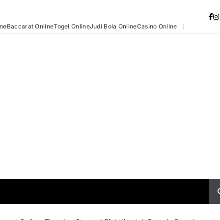
ine
Baccarat Online
Togel Online
Judi Bola Online
Casino Online