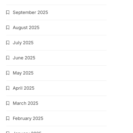
September 2025
August 2025
July 2025
June 2025
May 2025
April 2025
March 2025
February 2025