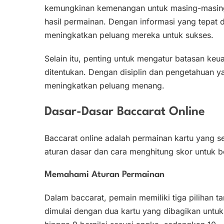
kemungkinan kemenangan untuk masing-masing
hasil permainan. Dengan informasi yang tepat 
meningkatkan peluang mereka untuk sukses.
Selain itu, penting untuk mengatur batasan keu
ditentukan. Dengan disiplin dan pengetahuan 
meningkatkan peluang menang.
Dasar-Dasar Baccarat Online
Baccarat online adalah permainan kartu yang
aturan dasar dan cara menghitung skor untuk b
Memahami Aturan Permainan
Dalam baccarat, pemain memiliki tiga pilihan ta
dimulai dengan dua kartu yang dibagikan untuk s