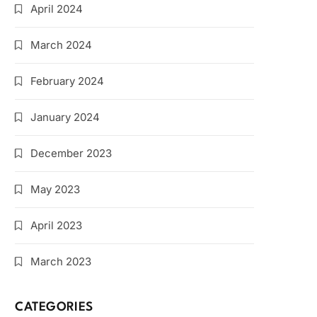
April 2024
March 2024
February 2024
January 2024
December 2023
May 2023
April 2023
March 2023
CATEGORIES