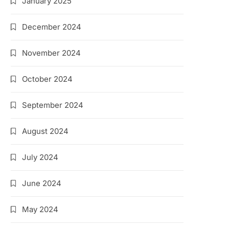
January 2025
December 2024
November 2024
October 2024
September 2024
August 2024
July 2024
June 2024
May 2024