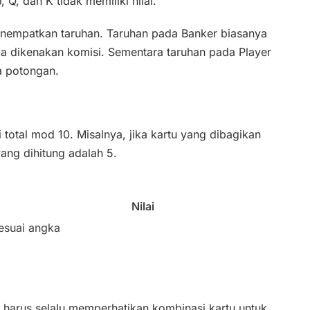
 Q, dan K tidak memiliki nilai.
enempatkan taruhan. Taruhan pada Banker biasanya
uga dikenakan komisi. Sementara taruhan pada Player
a potongan.
 total mod 10. Misalnya, jika kartu yang dibagikan
 yang dihitung adalah 5.
Nilai
esuai angka
n harus selalu memperhatikan kombinasi kartu untuk