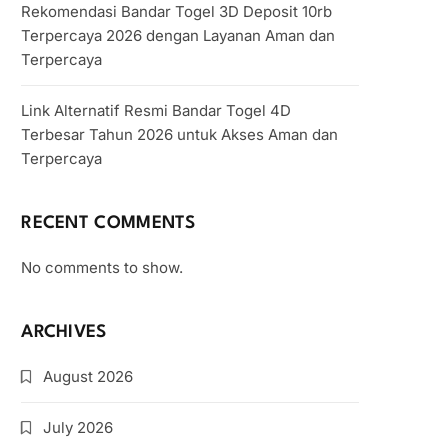
Rekomendasi Bandar Togel 3D Deposit 10rb
Terpercaya 2026 dengan Layanan Aman dan
Terpercaya
Link Alternatif Resmi Bandar Togel 4D
Terbesar Tahun 2026 untuk Akses Aman dan
Terpercaya
RECENT COMMENTS
No comments to show.
ARCHIVES
August 2026
July 2026