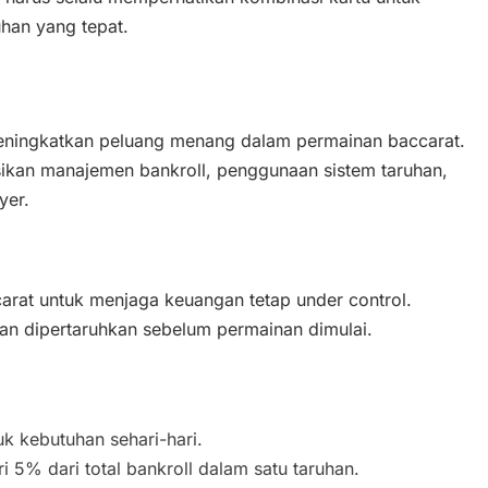
han yang tepat.
eningkatkan peluang menang dalam permainan baccarat.
sikan manajemen bankroll, penggunaan sistem taruhan,
yer.
arat untuk menjaga keuangan tetap under control.
n dipertaruhkan sebelum permainan dimulai.
k kebutuhan sehari-hari.
 5% dari total bankroll dalam satu taruhan.