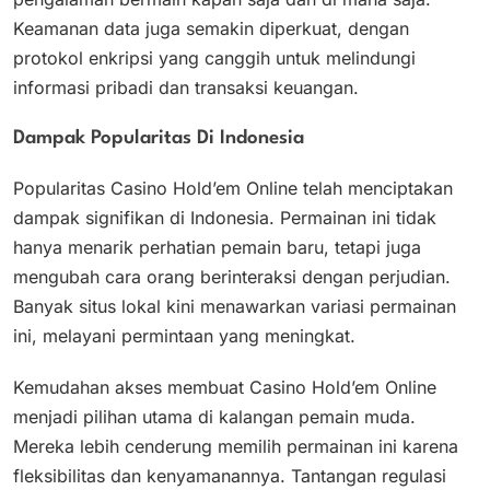
Keamanan data juga semakin diperkuat, dengan
protokol enkripsi yang canggih untuk melindungi
informasi pribadi dan transaksi keuangan.
Dampak Popularitas Di Indonesia
Popularitas Casino Hold’em Online telah menciptakan
dampak signifikan di Indonesia. Permainan ini tidak
hanya menarik perhatian pemain baru, tetapi juga
mengubah cara orang berinteraksi dengan perjudian.
Banyak situs lokal kini menawarkan variasi permainan
ini, melayani permintaan yang meningkat.
Kemudahan akses membuat Casino Hold’em Online
menjadi pilihan utama di kalangan pemain muda.
Mereka lebih cenderung memilih permainan ini karena
fleksibilitas dan kenyamanannya. Tantangan regulasi