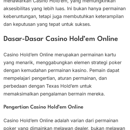
menawarkan Casino Hold’em, yang memungkinkan
aksesibilitas yang lebih luas. Ini bukan hanya permainan
keberuntungan, tetapi juga membutuhkan keterampilan
dan keputusan yang tepat untuk sukses.
Dasar-Dasar Casino Hold’em Online
Casino Hold’em Online merupakan permainan kartu
yang menarik, menggabungkan elemen strategi poker
dengan kemudahan permainan kasino. Pemain dapat
mempelajari pengertian, aturan permainan, dan
perbedaan dengan Texas Hold’em untuk
memaksimalkan pengalaman bermain mereka.
Pengertian Casino Hold’em Online
Casino Hold’em Online adalah varian dari permainan
poker yang dimainkan melawan dealer, bukan melawan