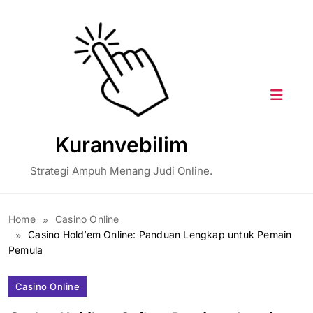
Skip
to
content
Kuranvebilim
Strategi Ampuh Menang Judi Online.
Home
Casino Online
Casino Hold’em Online: Panduan Lengkap untuk Pemain
Pemula
Casino Online