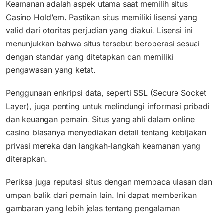
Keamanan adalah aspek utama saat memilih situs
Casino Hold’em. Pastikan situs memiliki lisensi yang
valid dari otoritas perjudian yang diakui. Lisensi ini
menunjukkan bahwa situs tersebut beroperasi sesuai
dengan standar yang ditetapkan dan memiliki
pengawasan yang ketat.
Penggunaan enkripsi data, seperti SSL (Secure Socket
Layer), juga penting untuk melindungi informasi pribadi
dan keuangan pemain. Situs yang ahli dalam online
casino biasanya menyediakan detail tentang kebijakan
privasi mereka dan langkah-langkah keamanan yang
diterapkan.
Periksa juga reputasi situs dengan membaca ulasan dan
umpan balik dari pemain lain. Ini dapat memberikan
gambaran yang lebih jelas tentang pengalaman