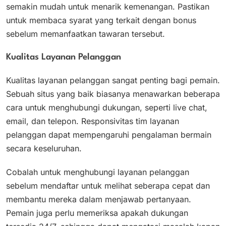
semakin mudah untuk menarik kemenangan. Pastikan
untuk membaca syarat yang terkait dengan bonus
sebelum memanfaatkan tawaran tersebut.
Kualitas Layanan Pelanggan
Kualitas layanan pelanggan sangat penting bagi pemain.
Sebuah situs yang baik biasanya menawarkan beberapa
cara untuk menghubungi dukungan, seperti live chat,
email, dan telepon. Responsivitas tim layanan
pelanggan dapat mempengaruhi pengalaman bermain
secara keseluruhan.
Cobalah untuk menghubungi layanan pelanggan
sebelum mendaftar untuk melihat seberapa cepat dan
membantu mereka dalam menjawab pertanyaan.
Pemain juga perlu memeriksa apakah dukungan