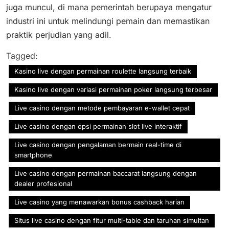
juga muncul, di mana pemerintah berupaya mengatur
industri ini untuk melindungi pemain dan memastikan
praktik perjudian yang adil.
Tagged:
Kasino live dengan permainan roulette langsung terbaik
Kasino live dengan variasi permainan poker langsung terbesar
Live casino dengan metode pembayaran e-wallet cepat
Live casino dengan opsi permainan slot live interaktif
Live casino dengan pengalaman bermain real-time di
smartphone
Live casino dengan permainan baccarat langsung dengan
dealer profesional
Live casino yang menawarkan bonus cashback harian
Situs live casino dengan fitur multi-table dan taruhan simultan