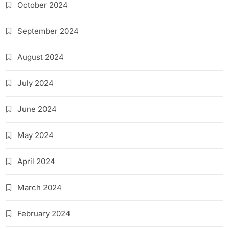
October 2024
September 2024
August 2024
July 2024
June 2024
May 2024
April 2024
March 2024
February 2024