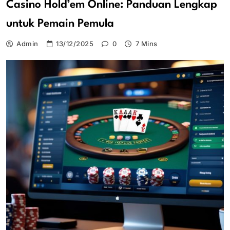
Casino Hold’em Online: Panduan Lengkap
untuk Pemain Pemula
Admin
13/12/2025
0
7 Mins