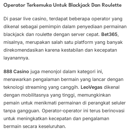
Operator Terkemuka Untuk Blackjack Dan Roulette
Di pasar live casino, terdapat beberapa operator yang
dikenal sebagai pemimpin dalam penyediaan permainan
blackjack dan roulette dengan server cepat.
Bet365
,
misalnya, merupakan salah satu platform yang banyak
direkomendasikan karena kestabilan dan kecepatan
layanannya.
888 Casino
juga menonjol dalam kategori ini,
menawarkan pengalaman bermain yang lancar dengan
teknologi streaming yang canggih.
LeoVegas
dikenal
dengan mobilitasnya yang tinggi, memungkinkan
pemain untuk menikmati permainan di perangkat seluler
tanpa gangguan. Operator-operator ini terus berinovasi
untuk meningkatkan kecepatan dan pengalaman
bermain secara keseluruhan.