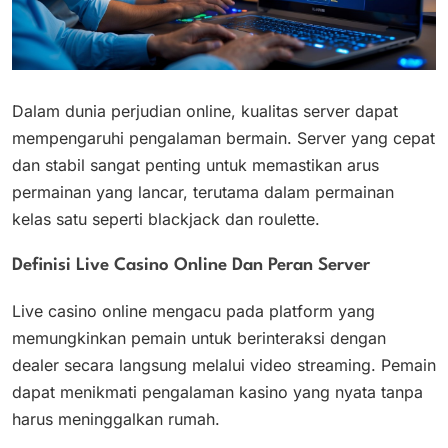
Dalam dunia perjudian online, kualitas server dapat
mempengaruhi pengalaman bermain. Server yang cepat
dan stabil sangat penting untuk memastikan arus
permainan yang lancar, terutama dalam permainan
kelas satu seperti blackjack dan roulette.
Definisi Live Casino Online Dan Peran Server
Live casino online mengacu pada platform yang
memungkinkan pemain untuk berinteraksi dengan
dealer secara langsung melalui video streaming. Pemain
dapat menikmati pengalaman kasino yang nyata tanpa
harus meninggalkan rumah.