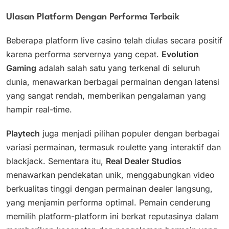
Ulasan Platform Dengan Performa Terbaik
Beberapa platform live casino telah diulas secara positif
karena performa servernya yang cepat.
Evolution
Gaming
adalah salah satu yang terkenal di seluruh
dunia, menawarkan berbagai permainan dengan latensi
yang sangat rendah, memberikan pengalaman yang
hampir real-time.
Playtech
juga menjadi pilihan populer dengan berbagai
variasi permainan, termasuk roulette yang interaktif dan
blackjack. Sementara itu,
Real Dealer Studios
menawarkan pendekatan unik, menggabungkan video
berkualitas tinggi dengan permainan dealer langsung,
yang menjamin performa optimal. Pemain cenderung
memilih platform-platform ini berkat reputasinya dalam