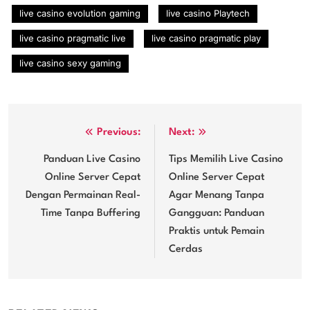
live casino evolution gaming
live casino Playtech
live casino pragmatic live
live casino pragmatic play
live casino sexy gaming
Post
Previous:
Next:
navigation
Panduan Live Casino
Tips Memilih Live Casino
Online Server Cepat
Online Server Cepat
Dengan Permainan Real-
Agar Menang Tanpa
Time Tanpa Buffering
Gangguan: Panduan
Praktis untuk Pemain
Cerdas