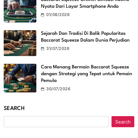
Nyata Dari Layar Smartphone Anda
01/08/2026
Sejarah Dan Tradisi Di Balik Popularitas
Baccarat Squeeze Dalam Dunia Perjudian
31/07/2026
Cara Menang Bermain Baccarat Squeeze
dengan Strategi yang Tepat untuk Pemain
Pemula
30/07/2026
SEARCH
Search