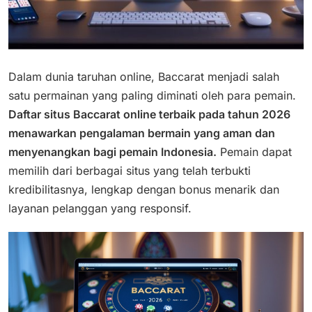
Dalam dunia taruhan online, Baccarat menjadi salah
satu permainan yang paling diminati oleh para pemain.
Daftar situs Baccarat online terbaik pada tahun 2026
menawarkan pengalaman bermain yang aman dan
menyenangkan bagi pemain Indonesia.
Pemain dapat
memilih dari berbagai situs yang telah terbukti
kredibilitasnya, lengkap dengan bonus menarik dan
layanan pelanggan yang responsif.