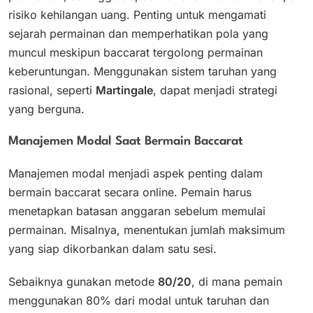
risiko kehilangan uang. Penting untuk mengamati
sejarah permainan dan memperhatikan pola yang
muncul meskipun baccarat tergolong permainan
keberuntungan. Menggunakan sistem taruhan yang
rasional, seperti
Martingale
, dapat menjadi strategi
yang berguna.
Manajemen Modal Saat Bermain Baccarat
Manajemen modal menjadi aspek penting dalam
bermain baccarat secara online. Pemain harus
menetapkan batasan anggaran sebelum memulai
permainan. Misalnya, menentukan jumlah maksimum
yang siap dikorbankan dalam satu sesi.
Sebaiknya gunakan metode
80/20
, di mana pemain
menggunakan 80% dari modal untuk taruhan dan