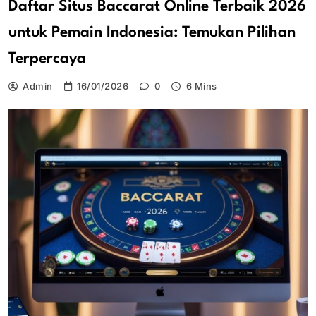
Daftar Situs Baccarat Online Terbaik 2026
untuk Pemain Indonesia: Temukan Pilihan
Terpercaya
Admin
16/01/2026
0
6 Mins