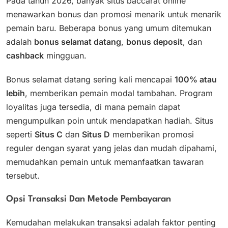
Pada tahun 2026, banyak situs baccarat online
menawarkan bonus dan promosi menarik untuk menarik
pemain baru. Beberapa bonus yang umum ditemukan
adalah
bonus selamat datang
,
bonus deposit
, dan
cashback
mingguan.
Bonus selamat datang sering kali mencapai
100% atau
lebih
, memberikan pemain modal tambahan. Program
loyalitas juga tersedia, di mana pemain dapat
mengumpulkan poin untuk mendapatkan hadiah. Situs
seperti
Situs C
dan
Situs D
memberikan promosi
reguler dengan syarat yang jelas dan mudah dipahami,
memudahkan pemain untuk memanfaatkan tawaran
tersebut.
Opsi Transaksi Dan Metode Pembayaran
Kemudahan melakukan transaksi adalah faktor penting