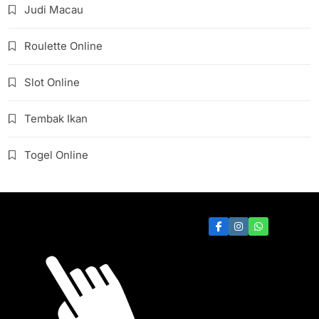
Judi Macau
Roulette Online
Slot Online
Tembak Ikan
Togel Online