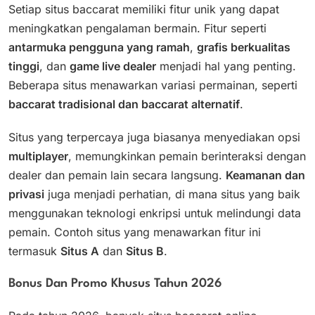
Setiap situs baccarat memiliki fitur unik yang dapat
meningkatkan pengalaman bermain. Fitur seperti
antarmuka pengguna yang ramah
,
grafis berkualitas
tinggi
, dan
game live dealer
menjadi hal yang penting.
Beberapa situs menawarkan variasi permainan, seperti
baccarat tradisional dan baccarat alternatif
.
Situs yang terpercaya juga biasanya menyediakan opsi
multiplayer
, memungkinkan pemain berinteraksi dengan
dealer dan pemain lain secara langsung.
Keamanan dan
privasi
juga menjadi perhatian, di mana situs yang baik
menggunakan teknologi enkripsi untuk melindungi data
pemain. Contoh situs yang menawarkan fitur ini
termasuk
Situs A
dan
Situs B
.
Bonus Dan Promo Khusus Tahun 2026