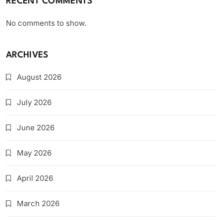
RECENT COMMENTS
No comments to show.
ARCHIVES
August 2026
July 2026
June 2026
May 2026
April 2026
March 2026