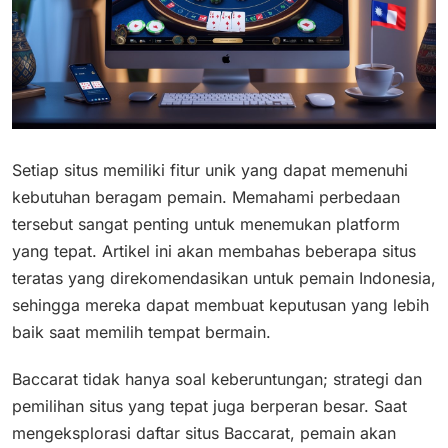
Setiap situs memiliki fitur unik yang dapat memenuhi
kebutuhan beragam pemain. Memahami perbedaan
tersebut sangat penting untuk menemukan platform
yang tepat. Artikel ini akan membahas beberapa situs
teratas yang direkomendasikan untuk pemain Indonesia,
sehingga mereka dapat membuat keputusan yang lebih
baik saat memilih tempat bermain.
Baccarat tidak hanya soal keberuntungan; strategi dan
pemilihan situs yang tepat juga berperan besar. Saat
mengeksplorasi daftar situs Baccarat, pemain akan