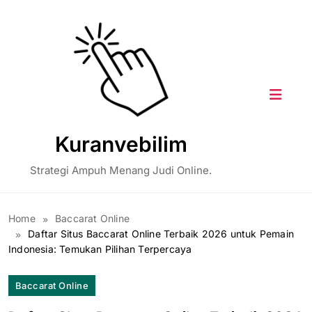
Skip
to
content
Kuranvebilim
Strategi Ampuh Menang Judi Online.
Home
Baccarat Online
Daftar Situs Baccarat Online Terbaik 2026 untuk Pemain
Indonesia: Temukan Pilihan Terpercaya
Baccarat Online