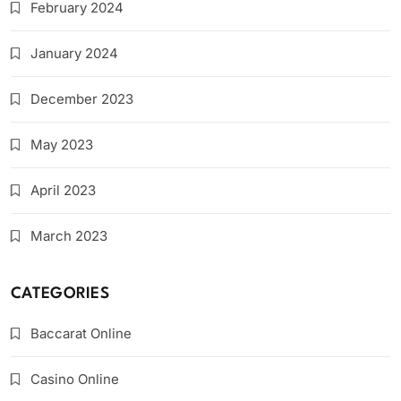
February 2024
January 2024
December 2023
May 2023
April 2023
March 2023
CATEGORIES
Baccarat Online
Casino Online