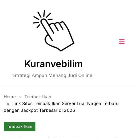
Skip
to
content
Kuranvebilim
Strategi Ampuh Menang Judi Online.
Home
Tembak Ikan
Link Situs Tembak Ikan Server Luar Negeri Terbaru
dengan Jackpot Terbesar di 2026
Tembak Ikan