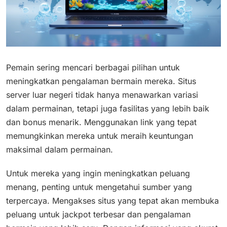
Pemain sering mencari berbagai pilihan untuk
meningkatkan pengalaman bermain mereka. Situs
server luar negeri tidak hanya menawarkan variasi
dalam permainan, tetapi juga fasilitas yang lebih baik
dan bonus menarik. Menggunakan link yang tepat
memungkinkan mereka untuk meraih keuntungan
maksimal dalam permainan.
Untuk mereka yang ingin meningkatkan peluang
menang, penting untuk mengetahui sumber yang
terpercaya. Mengakses situs yang tepat akan membuka
peluang untuk jackpot terbesar dan pengalaman