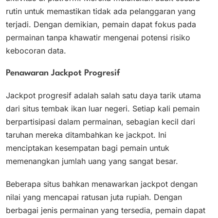
rutin untuk memastikan tidak ada pelanggaran yang
terjadi. Dengan demikian, pemain dapat fokus pada
permainan tanpa khawatir mengenai potensi risiko
kebocoran data.
Penawaran Jackpot Progresif
Jackpot progresif adalah salah satu daya tarik utama
dari situs tembak ikan luar negeri. Setiap kali pemain
berpartisipasi dalam permainan, sebagian kecil dari
taruhan mereka ditambahkan ke jackpot. Ini
menciptakan kesempatan bagi pemain untuk
memenangkan jumlah uang yang sangat besar.
Beberapa situs bahkan menawarkan jackpot dengan
nilai yang mencapai ratusan juta rupiah. Dengan
berbagai jenis permainan yang tersedia, pemain dapat