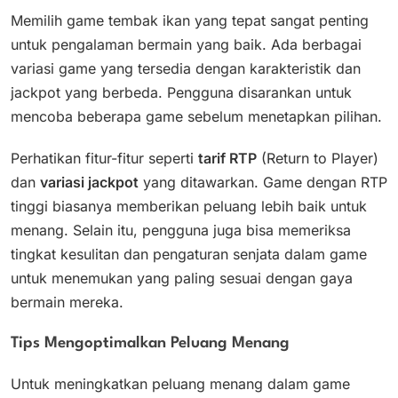
Memilih game tembak ikan yang tepat sangat penting
untuk pengalaman bermain yang baik. Ada berbagai
variasi game yang tersedia dengan karakteristik dan
jackpot yang berbeda. Pengguna disarankan untuk
mencoba beberapa game sebelum menetapkan pilihan.
Perhatikan fitur-fitur seperti
tarif RTP
(Return to Player)
dan
variasi jackpot
yang ditawarkan. Game dengan RTP
tinggi biasanya memberikan peluang lebih baik untuk
menang. Selain itu, pengguna juga bisa memeriksa
tingkat kesulitan dan pengaturan senjata dalam game
untuk menemukan yang paling sesuai dengan gaya
bermain mereka.
Tips Mengoptimalkan Peluang Menang
Untuk meningkatkan peluang menang dalam game