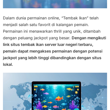
Dalam dunia permainan online, “Tembak Ikan” telah
menjadi salah satu favorit di kalangan pemain.
Permainan ini menawarkan thrill yang unik, ditambah
dengan peluang jackpot yang besar.
Dengan mengikuti
link situs tembak ikan server luar negeri terbaru,
pemain dapat mengakses permainan dengan potensi
jackpot yang lebih tinggi dibandingkan dengan situs
lokal.