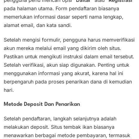
pada halaman utama. Form pendaftaran biasanya
memerlukan informasi dasar seperti nama lengkap,
alamat email, dan kata sandi.
Setelah mengisi formulir, pengguna harus memverifikasi
akun mereka melalui email yang dikirim oleh situs.
Pastikan untuk mengikuti instruksi dalam email tersebut.
Setelah verifikasi, akun siap digunakan. Penting untuk
menggunakan informasi yang akurat, karena hal ini
berpengaruh pada proses penarikan dana di kemudian
hari.
Metode Deposit Dan Penarikan
Setelah pendaftaran, langkah selanjutnya adalah
melakukan deposit. Situs tembak ikan biasanya
menawarkan berbagai metode pembayaran, termasuk