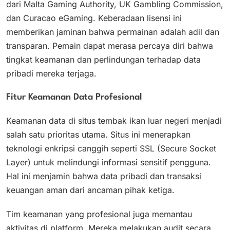
dari Malta Gaming Authority, UK Gambling Commission,
dan Curacao eGaming. Keberadaan lisensi ini
memberikan jaminan bahwa permainan adalah adil dan
transparan. Pemain dapat merasa percaya diri bahwa
tingkat keamanan dan perlindungan terhadap data
pribadi mereka terjaga.
Fitur Keamanan Data Profesional
Keamanan data di situs tembak ikan luar negeri menjadi
salah satu prioritas utama. Situs ini menerapkan
teknologi enkripsi canggih seperti SSL (Secure Socket
Layer) untuk melindungi informasi sensitif pengguna.
Hal ini menjamin bahwa data pribadi dan transaksi
keuangan aman dari ancaman pihak ketiga.
Tim keamanan yang profesional juga memantau
aktivitas di platform. Mereka melakukan audit secara