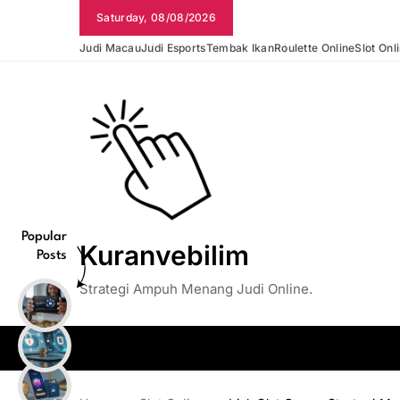
Skip
Saturday, 08/08/2026
to
Judi Macau
Judi Esports
Tembak Ikan
Roulette Online
Slot Onl
content
Popular
Kuranvebilim
Posts
Strategi Ampuh Menang Judi Online.