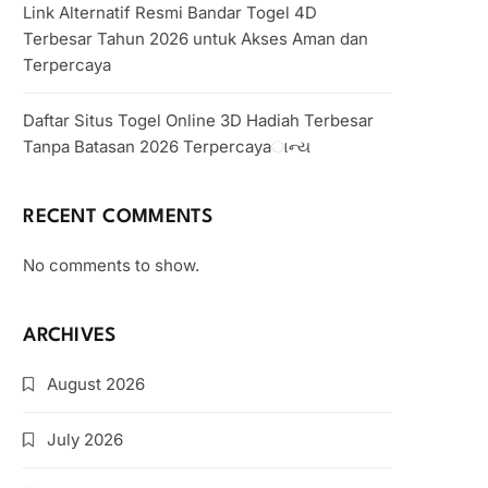
Link Alternatif Resmi Bandar Togel 4D
Terbesar Tahun 2026 untuk Akses Aman dan
Terpercaya
Daftar Situs Togel Online 3D Hadiah Terbesar
Tanpa Batasan 2026 Terpercayaાન્ય
RECENT COMMENTS
No comments to show.
ARCHIVES
August 2026
July 2026