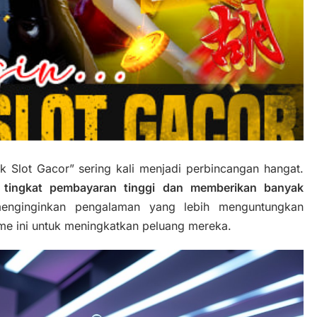
nk Slot Gacor” sering kali menjadi perbincangan hangat.
ki tingkat pembayaran tinggi dan memberikan banyak
nginginkan pengalaman yang lebih menguntungkan
me ini untuk meningkatkan peluang mereka.