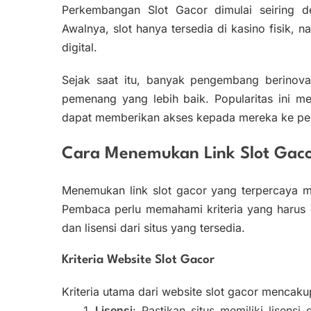
Perkembangan Slot Gacor dimulai seiring de
Awalnya, slot hanya tersedia di kasino fisik, 
digital.
Sejak saat itu, banyak pengembang berinov
pemenang yang lebih baik. Popularitas ini m
dapat memberikan akses kepada mereka ke per
Cara Menemukan Link Slot Gaco
Menemukan link slot gacor yang terpercaya m
Pembaca perlu memahami kriteria yang harus d
dan lisensi dari situs yang tersedia.
Kriteria Website Slot Gacor
Kriteria utama dari website slot gacor mencakup
Lisensi
: Pastikan situs memiliki lisensi