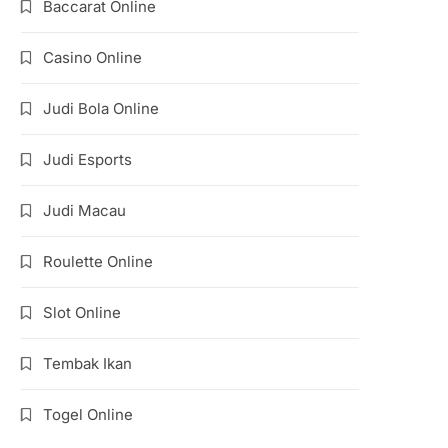
Baccarat Online
Casino Online
Judi Bola Online
Judi Esports
Judi Macau
Roulette Online
Slot Online
Tembak Ikan
Togel Online