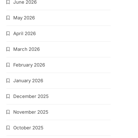
June 2026
May 2026
April 2026
March 2026
February 2026
January 2026
December 2025
November 2025
October 2025