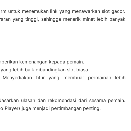
orm untuk menemukan link yang menawarkan slot gacor.
yaran yang tinggi, sehingga menarik minat lebih banyak
mberikan kemenangan kepada pemain.
t yang lebih baik dibandingkan slot biasa.
 Menyediakan fitur yang membuat permainan lebih
rdasarkan ulasan dan rekomendasi dari sesama pemain.
n to Player) juga menjadi pertimbangan penting.