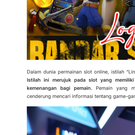
Dalam dunia permainan slot online, istilah “Li
Istilah ini merujuk pada slot yang memili
kemenangan bagi pemain.
Pemain yang me
cenderung mencari informasi tentang game-ga