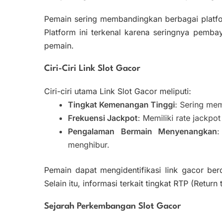
Pemain sering membandingkan berbagai platf
Platform ini terkenal karena seringnya pemba
pemain.
Ciri-Ciri Link Slot Gacor
Ciri-ciri utama Link Slot Gacor meliputi:
Tingkat Kemenangan Tinggi
: Sering me
Frekuensi Jackpot
: Memiliki rate jackpo
Pengalaman Bermain Menyenangkan
:
menghibur.
Pemain dapat mengidentifikasi link gacor be
Selain itu, informasi terkait tingkat RTP (Retur
Sejarah Perkembangan Slot Gacor