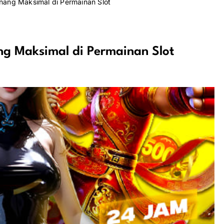
enang Maksimal di Permainan Slot
ang Maksimal di Permainan Slot