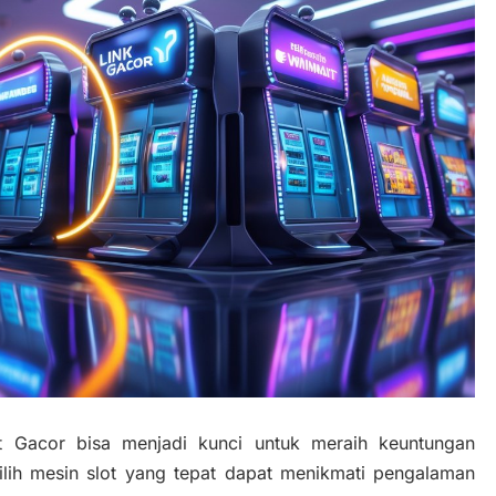
 Gacor bisa menjadi kunci untuk meraih keuntungan
ih mesin slot yang tepat dapat menikmati pengalaman