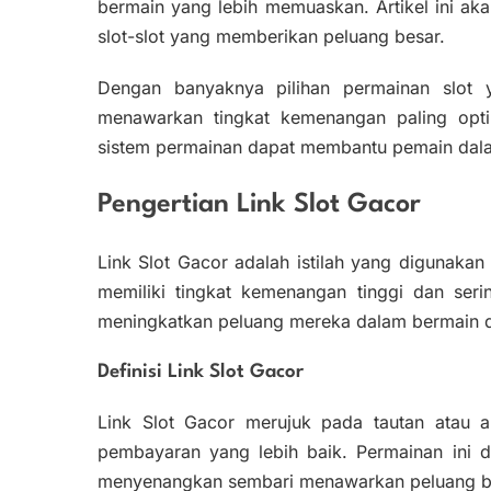
bermain yang lebih memuaskan. Artikel ini a
slot-slot yang memberikan peluang besar.
Dengan banyaknya pilihan permainan slot 
menawarkan tingkat kemenangan paling op
sistem permainan dapat membantu pemain dala
Pengertian Link Slot Gacor
Link Slot Gacor adalah istilah yang digunaka
memiliki tingkat kemenangan tinggi dan seri
meningkatkan peluang mereka dalam bermain 
Definisi Link Slot Gacor
Link Slot Gacor merujuk pada tautan atau 
pembayaran yang lebih baik. Permainan ini
menyenangkan sembari menawarkan peluang b