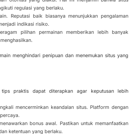
gikuti regulasi yang berlaku.
 lain. Reputasi baik biasanya menunjukkan pengalaman
enjadi indikasi risiko.
eragam pilihan permainan memberikan lebih banyak
menghasilkan.
pemain menghindari penipuan dan menemukan situs yang
tips praktis dapat diterapkan agar keputusan lebih
ingkali mencerminkan keandalan situs. Platform dengan
rpercaya.
 menawarkan bonus awal. Pastikan untuk memanfaatkan
 dan ketentuan yang berlaku.